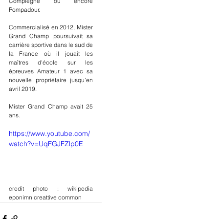
Compiègne ou encore 
Pompadour. 
Commercialisé en 2012, Mister 
Grand Champ poursuivait sa 
carrière sportive dans le sud de 
la France où il jouait les 
maîtres d'école sur les 
épreuves Amateur 1 avec sa 
nouvelle propriétaire jusqu'en 
avril 2019.
Mister Grand Champ avait 25 
ans.
https://www.youtube.com/
watch?v=UqFGJFZlp0E
credit photo : 
wikipedia 
eponimn creattive common