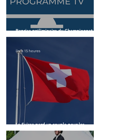
Reprise préliminaire du Championnat du
Monde des 7 ans
il y a 15 heures
La Suisse perd un couple pour les
Championnats du Monde