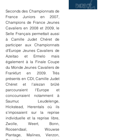
Seconds des Championnats de 
France Juniors en 2007, 
Champions de France Jeunes 
Cavaliers en 2008 et 2009, le 
Selle Français permettait aussi 
à Camille Judet Chéret de 
participer aux Championnats 
d'Europe Jeunes Cavaliers de 
Azeitao et Ermelo mais 
également à la Finale Coupe 
du Monde Jeunes Cavaliers de 
Frankfurt en 2009. Très 
présents en CDI, Camille Judet 
Chéret et l'alezan brûlé 
parcouraient l'Europe et 
concourraient notamment à 
Saumur, Leudelenge, 
Hickstead, Herentals où ils 
s'imposaient sur la reprise 
individuelle et la reprise libre, 
Zwolle, Weert, Bonn, 
Roosendaal, Wouwse 
Plantage, Malines, Vierzon, 