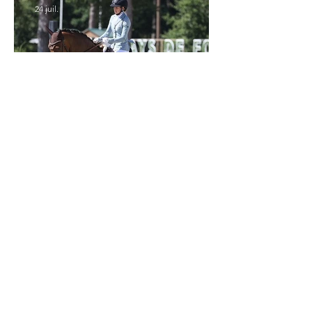
24 juil.
Verden 2026 - Charlotte Chalvignac Vesin :
avoir un cheval par catégorie [...] est une
belle fierté
21 juil.