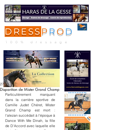
DRESS
P
R
O
D
ME
NU
100% dressage
27 févr. 2025
Disparition de Mister Grand Champ
Particulièrement marquant 
dans la carrière sportive de 
Camille Judet Chéret, Mister 
Grand Champ est mort : 
l'alezan succédait à l'époque à 
Dance With Me Dinah, la fille 
de D'Accord avec laquelle elle 