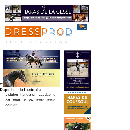
DRESS
P
R
O
D
ME
NU
100% dressage
21 avr. 2025
Disparition de Laudabilis
L'étalon hanovrien Laudabilis 
est mort le 26 mars mars 
dernier.