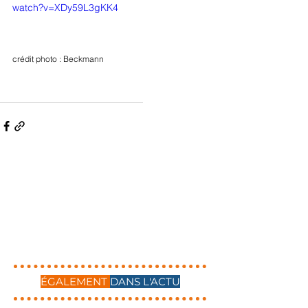
watch?v=XDy59L3gKK4
crédit photo : Beckmann
ÉGALEMENT
DANS L'ACTU