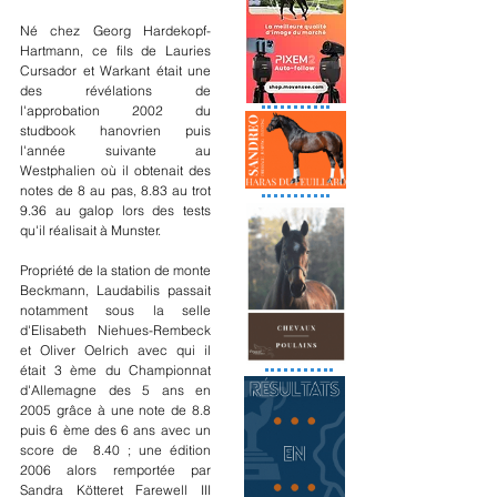
Né chez Georg Hardekopf-
Hartmann, ce fils de Lauries 
Cursador et Warkant était une 
des révélations de 
l'approbation 2002 du 
studbook hanovrien puis 
l'année suivante au 
Westphalien où il obtenait des 
notes de 8 au pas, 8.83 au trot 
9.36 au galop lors des tests 
qu'il réalisait à Munster.
Propriété de la station de monte 
Beckmann, Laudabilis passait 
notamment sous la selle 
d'Elisabeth Niehues-Rembeck 
et Oliver Oelrich avec qui il 
était 3 ème du Championnat 
d'Allemagne des 5 ans en 
2005 grâce à une note de 8.8 
puis 6 ème des 6 ans avec un 
score de  8.40 ; une édition 
2006 alors remportée par 
Sandra Kötteret Farewell III 