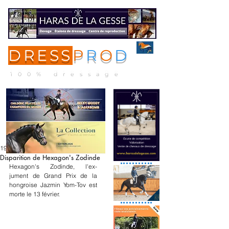
DRESS
P
R
O
D
ME
NU
100% dressage
19 févr. 2024
Disparition de Hexagon's Zodinde
Hexagon's Zodinde, l'ex-
jument de Grand Prix de la 
hongroise Jazmin Yom-Tov est 
morte le 13 février.