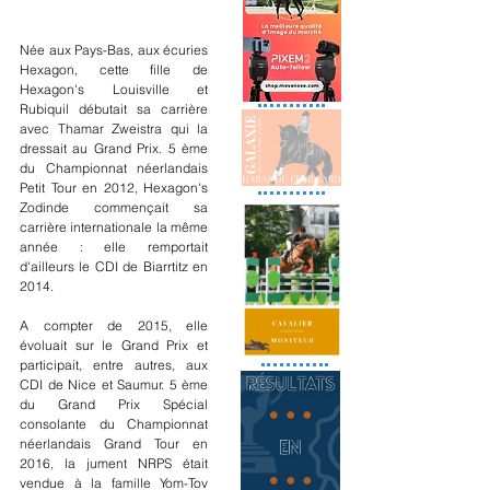
Née aux Pays-Bas, aux écuries 
Hexagon, cette fille de 
Hexagon's Louisville et 
Rubiquil débutait sa carrière 
avec Thamar Zweistra qui la 
dressait au Grand Prix. 5 ème 
du Championnat néerlandais 
Petit Tour en 2012, Hexagon's 
Zodinde commençait sa 
carrière internationale la même 
année : elle remportait 
d'ailleurs le CDI de Biarrtitz en 
2014. 
A compter de 2015, elle 
évoluait sur le Grand Prix et 
participait, entre autres, aux 
CDI de Nice et Saumur. 5 ème 
du Grand Prix Spécial 
consolante du Championnat 
néerlandais Grand Tour en 
2016, la jument NRPS était 
vendue à la famille Yom-Tov 