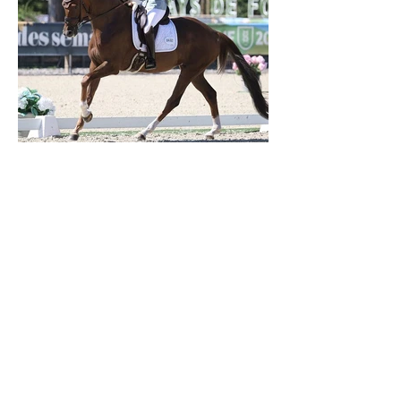
Verden 2026 - Charlotte Chalvignac Vesin :
avoir un cheval par catégorie [...] est une
belle fierté
21 juil.