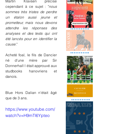
Martin Klavsen précise 
cependant à ce sujet : "
nous 
sommes très tristes de perdre 
un étalon aussi jeune et 
prometteur, mais nous devons 
attendre les réponses des 
analyses et des tests qui ont 
été lancés pour en identifier la 
cause.
"
Acheté foal, le fils de Dancier 
né d'une mère par Sir 
Donnerhall I était approuvé aux 
studbooks hanovriens et 
danois.
Blue Hors Dalian n'était âgé 
que de 3 ans.
https://www.youtube.com/
watch?v=H9mTl6Ypteo