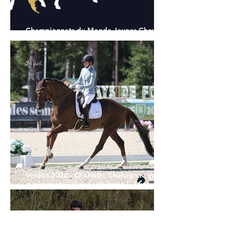
Championnats du Monde Jeunes Chevaux
: tous les partants
24 juil.
Verden 2026 - Charlotte Chalvignac Vesin :
avoir un cheval par catégorie [...] est une
belle fierté
21 juil.