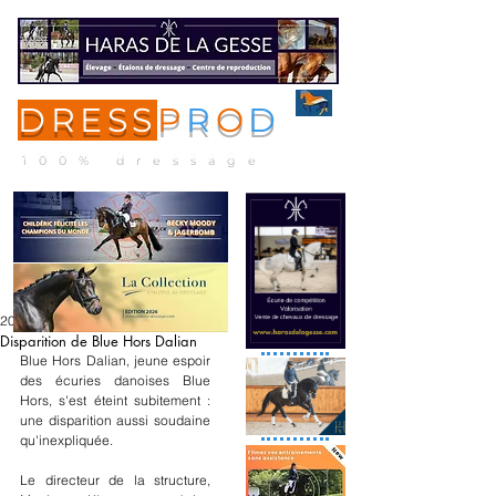
DRESS
P
R
O
D
ME
NU
100% dressage
20 mai 2020
Disparition de Blue Hors Dalian
Blue Hors Dalian, jeune espoir 
des écuries danoises Blue 
Hors, s'est éteint subitement : 
une disparition aussi soudaine 
qu'inexpliquée.
Le directeur de la structure, 