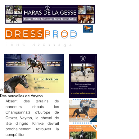
DRESS
P
R
O
D
ME
NU
100% dressage
20 janv.
Des nouvelles de Vayron
Absent des terrains de 
concours depuis les 
Championnats d'Europe de 
Crozet, Vayron, le cheval de 
tête d'Ingrid Klimke devrait 
prochainement retrouver la 
compétition.