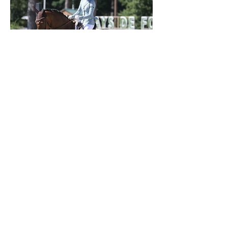
Verden 2026 - Charlotte Chalvignac Vesin :
avoir un cheval par catégorie [...] est une
belle fierté
21 juil.