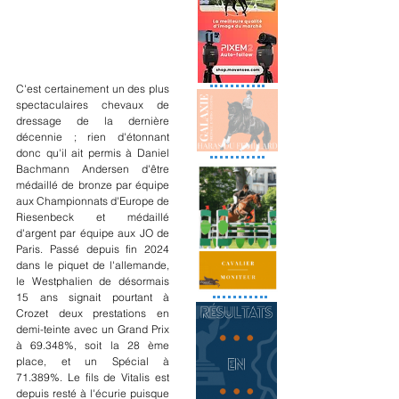
C'est certainement un des plus 
spectaculaires chevaux de 
dressage de la dernière 
décennie ; rien d'étonnant 
donc qu'il ait permis à Daniel 
Bachmann Andersen d'être 
médaillé de bronze par équipe 
aux Championnats d'Europe de 
Riesenbeck et médaillé 
d'argent par équipe aux JO de 
Paris. Passé depuis fin 2024 
dans le piquet de l'allemande, 
le Westphalien de désormais 
15 ans signait pourtant à 
Crozet deux prestations en 
demi-teinte avec un Grand Prix 
à 69.348%, soit la 28 ème 
place, et un Spécial à 
71.389%. Le fils de Vitalis est 
depuis resté à l'écurie puisque 