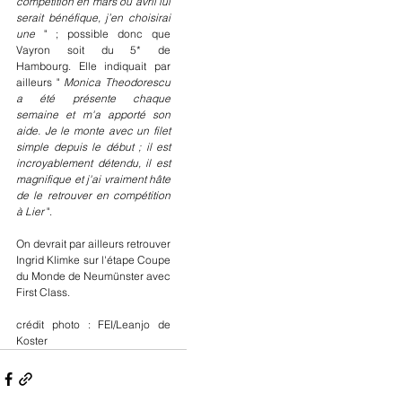
compétition en mars ou avril lui 
serait bénéfique, j’en choisirai 
une
 " ; possible donc que 
Vayron soit du 5* de 
Hambourg. Elle indiquait par 
ailleurs " 
Monica Theodorescu 
a été présente chaque 
semaine et m'a apporté son 
aide. Je le monte avec un filet 
simple depuis le début ; il est 
incroyablement détendu, il est 
magnifique et j'ai vraiment hâte 
de le retrouver en compétition 
à Lier
 ".
On devrait par ailleurs retrouver 
Ingrid Klimke sur l'étape Coupe 
du Monde de Neumünster avec 
First Class.
crédit photo : FEI/Leanjo de 
Koster