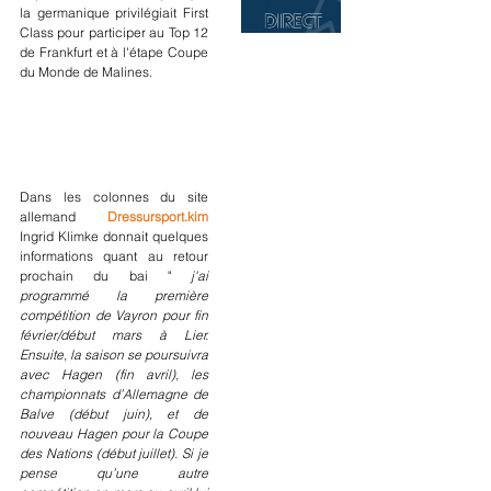
la germanique privilégiait First 
Class pour participer au Top 12 
de Frankfurt et à l'étape Coupe 
du Monde de Malines.
Dans les colonnes du site 
allemand 
Dressursport.kim
Ingrid Klimke donnait quelques 
informations quant au retour 
prochain du bai " 
j'ai 
programmé la première 
compétition de Vayron pour fin 
février/début mars à Lier. 
Ensuite, la saison se poursuivra 
avec Hagen (fin avril), les 
championnats d’Allemagne de 
Balve (début juin), et de 
nouveau Hagen pour la Coupe 
des Nations (début juillet). Si je 
pense qu’une autre 