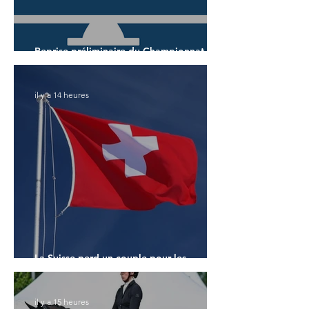
Reprise préliminaire du Championnat du
Monde des 7 ans
il y a 14 heures
La Suisse perd un couple pour les
Championnats du Monde
il y a 15 heures