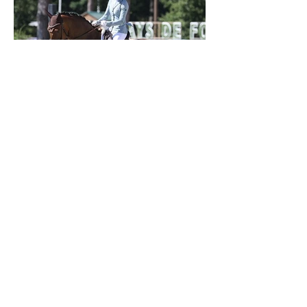
Verden 2026 - Charlotte Chalvignac Vesin :
avoir un cheval par catégorie [...] est une
belle fierté
21 juil.