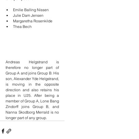
Emilie Balling Nissen 
Julie Dam Jensen 
Margaretha Rosenkilde 
Thea Bech 
Andreas Helgstrand is 
therefore no longer part of 
Group A and joins Group B. His 
son, Alexander Yde Helgstrand, 
is moving in the opposite 
direction and also retains his 
place in U25. After being a 
member of Group A, Lone Bang 
Zindorff joins Group B, and 
Nanna Skodborg Merrald is no 
longer part of any group.