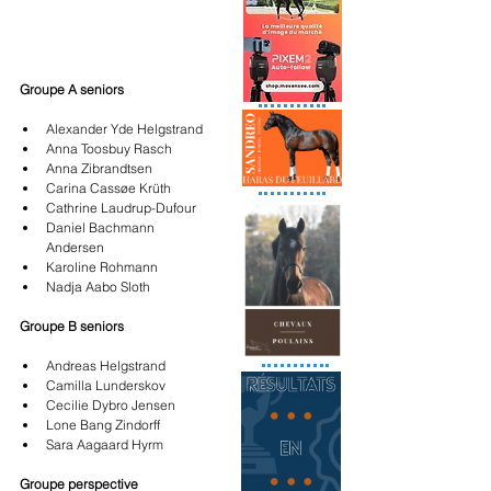
Groupe A seniors
Alexander Yde Helgstrand 
Anna Toosbuy Rasch 
Anna Zibrandtsen 
Carina Cassøe Krüth 
Cathrine Laudrup-Dufour 
Daniel Bachmann 
Andersen 
Karoline Rohmann 
Nadja Aabo Sloth 
Groupe B seniors
Andreas Helgstrand 
Camilla Lunderskov 
Cecilie Dybro Jensen 
Lone Bang Zindorff 
Sara Aagaard Hyrm 
Groupe perspective