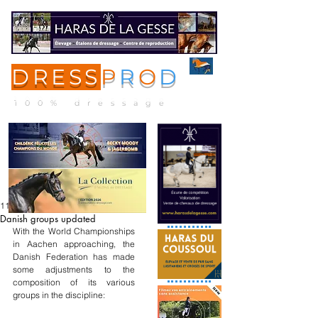
DRESS
P
R
O
D
ME
NU
100% dressage
11 juin
Danish groups updated
With the World Championships 
in Aachen approaching, the 
Danish Federation has made 
some adjustments to the 
composition of its various 
groups in the discipline: