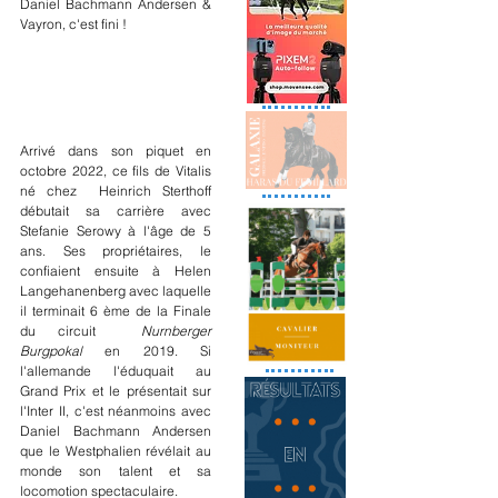
Daniel Bachmann Andersen & 
Vayron, c'est fini !
Arrivé dans son piquet en 
octobre 2022, ce fils de Vitalis 
né chez  Heinrich Sterthoff 
débutait sa carrière avec 
Stefanie Serowy à l'âge de 5 
ans. Ses propriétaires, le 
confiaient ensuite à Helen 
Langehanenberg avec laquelle 
il terminait 6 ème de la Finale 
du circuit  
Nurnberger 
Burgpokal 
en 2019. Si 
l'allemande l'éduquait au 
Grand Prix et le présentait sur 
l'Inter II, c'est néanmoins avec 
Daniel Bachmann Andersen 
que le Westphalien révélait au 
monde son talent et sa 
locomotion spectaculaire.