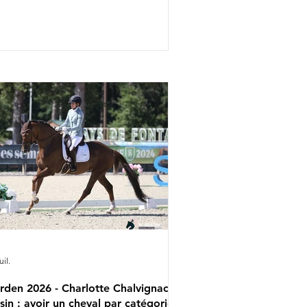
 Monde. Ce ne sont finalement que
lia Eggenberger & Santa Maria,
arlotte Lenherr & Dettori et Estelle
ttstein & Quaterboy qui porteront la
maine prochaine les couleurs
lvétiques. Charlotta Rogerson &
nheur de la Vie ont en effet été retirés
 l'équipe nationale. Aucune réserve
a par ailleurs été appelée pour les
mpl
uil.
rden 2026 - Charlotte Chalvignac
sin : avoir un cheval par catégorie