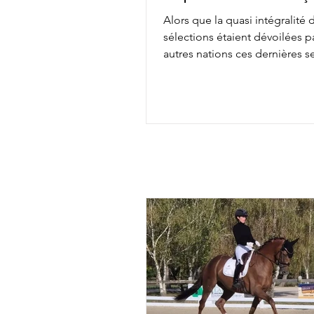
Alors que la quasi intégralité 
sélections étaient dévoilées pa
autres nations ces dernières 
les engagements définitifs s'
soir à minuit auprès de la FEI, 
annonçait aujourd'hui la comp
de l'équipe de France des
Championnats du Monde d'Ai
Chapelle : Alexandre Ayache 
Olivia Pauline Basquin & Serto
Rima Bertrand Liegard & Ginge
Roussel & Bel Amour Jean Mo
commentait : " Nous sommes 
présenter une é