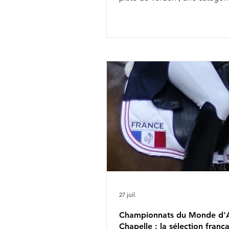
permet souvent d'entrevoir q
futures vedettes de la discipli
entre autres, l'incontournable
Glamourdale. 41 couples s'affr
Bien qu'elle ait fait partie des 
sélectionnés britanniques pou
Championnats du Monde d'Ai
Chapelle avec Braveheart, Cha
Dujardin ne retrouvera pas ce
l'équipe anglaise chez les sen
27 juil.
Championnats du Monde d'A
Chapelle : la sélection frança