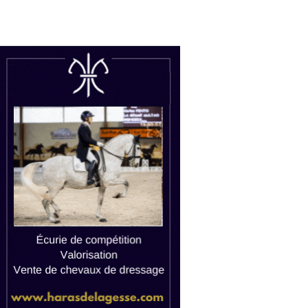
uctions
Watch live