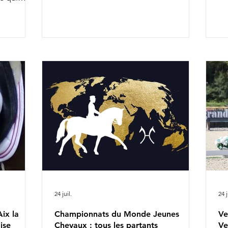
uelques
Van De Wimphof 8h26 : Charlotte
du
ne. Citons,
Chalvignac Vesin & Secret Life Majishan
De
9h58 : Charlotte Dujardin & Secret Agent
Ch
ontaient.
11h20 : Mathilde Juglaret & Finest Pearl
We
pré-
des Paluds 11h28 : Dinja van Liere & Red
se
r les
Viper 13h14 : Jeanna Hogberg &
he
x la
Severucci HT 13h22 : Leonie Richter &
Bo
rlotte
Glamdale WP Liste de départ complète
de
tte année
ICI
n'
io
re
24 juil.
24 j
ix la
Championnats du Monde Jeunes
Ve
ise
Chevaux : tous les partants
Ve