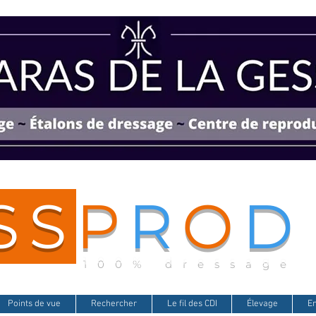
SS
P
R
O
D
100% dressage
Points de vue
Rechercher
Le fil des CDI
Élevage
E