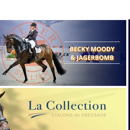
Search
Show reports
Breeding
A
Points of view