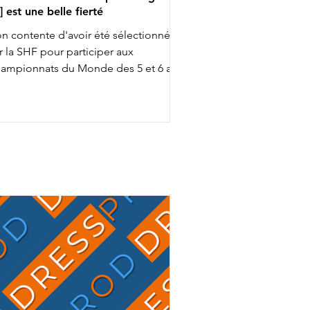
..] est une belle fierté
n contente d'avoir été sélectionnée
r la SHF pour participer aux
ampionnats du Monde des 5 et 6 ans
ec Fashion Breaker Majishan et Furstin
to LH, Charlotte Chalvignac Vesin fait
up triple … puisqu'elle a aussi gagné
n ticket pour l’événement chez les 7
s en étant sélectionnée par la FFE
ec son Secret Life Majishan. C'est le
mion bien rempli que Charlotte
alvignac et Jean Vesin prendront
ns quelques jours la route de
Allemagne avec 1 cheval par catégo