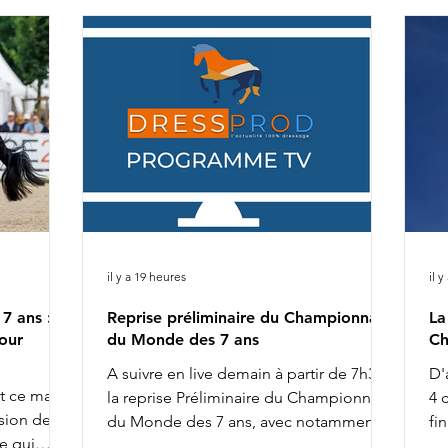
il y a 19 heures
il y
7 ans :
Reprise préliminaire du Championnat
La
our
du Monde des 7 ans
Ch
A suivre en live demain à partir de 7h30 :
D'
nt ce matin
la reprise Préliminaire du Championnat
4 
sion de la
du Monde des 7 ans, avec notamment :
fi
e qui
8h02 : Diederik van Silfhout & O'Toto
de