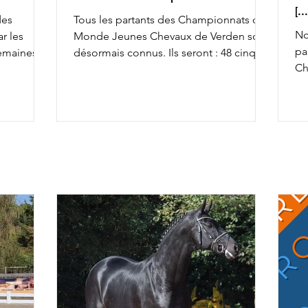
[.
des
Tous les partants des Championnats du
No
r les
Monde Jeunes Chevaux de Verden sont
pa
semaines,
désormais connus. Ils seront : 48 cinq
Ch
achèvant ce
ans, 45 six ans et 43 sept ans : 5 ans 6 ans
av
la FFE
7 ans
To
osition
co
so
x la
an
& Ruling
av
rius de
ca
r Alizée
Ch
rel
da
fiers de
l'