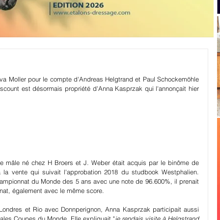
 Eva Moller pour le compte d'Andreas Helgtrand et Paul Schockemöhle 
iscount est désormais propriété d'Anna Kasprzak qui l'annonçait hier 
 mâle né chez H Broers et J. Weber était acquis par le binôme de 
a vente qui suivait l'approbation 2018 du studbook Westphalien. 
Championnat du Monde des 5 ans avec une note de 96.600%, il prenait 
nat, également avec le même score.
ndres et Rio avec Donnperignon, Anna Kasprzak participait aussi 
les Coupes du Monde. Elle expliquait "
je rendais visite à Helgstrand 