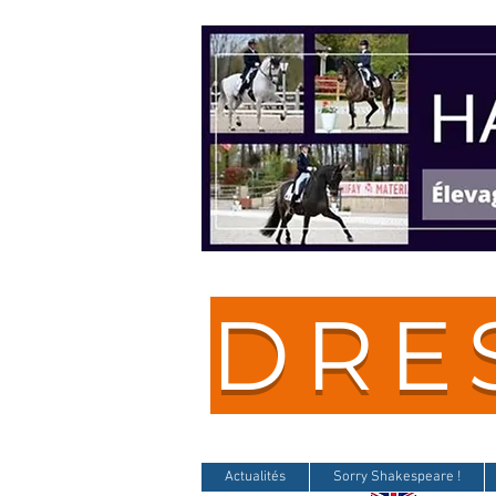
DRE
Actualités
Sorry Shakespeare !