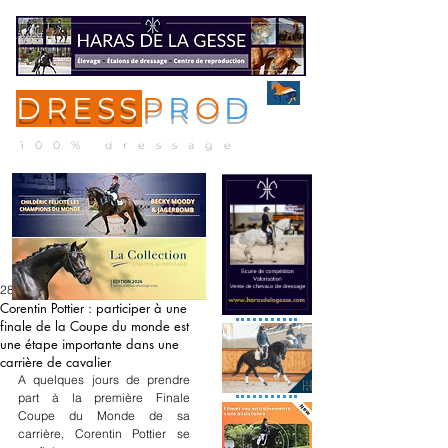
DRESS
P
R
O
D
ME
NU
100% dressage
28 mars 2025
Corentin Pottier : participer à une
finale de la Coupe du monde est
une étape importante dans une
carrière de cavalier
A quelques jours de prendre 
part à la première Finale 
Coupe du Monde de sa 
carrière, Corentin Pottier se 