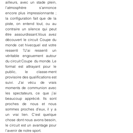
ailleurs, avec un stade plein, 
l’atmosphère s’annonce 
encore plus impressionnante ; 
la configuration fait que de la 
piste, on entend tout, ou au 
contraire un silence qui peut 
être assourdissant.Vous avez 
découvert le circuit Coupe du 
monde cet hiver,quel est votre 
ressenti ?J’ai ressenti un 
véritable engouement autour 
du circuit Coupe  du monde. Le 
format est attrayant pour le 
public, le classe-ment 
provisoire des qualifications est 
suivi. J’ai vécu de vrais 
moments de communion avec 
les spectateurs, ce que j’ai 
beaucoup apprécié. Ils sont 
proches de nous et nous 
sommes proches d’eux, il y a 
un vrai lien. C’est quelque 
chose dont nous avons besoin, 
le circuit est un avantage pour 
l’avenir de notre sport.