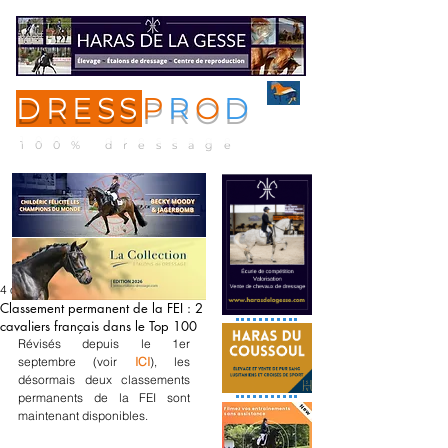
DRESS
P
R
O
D
ME
NU
100% dressage
4 oct. 2022
Classement permanent de la FEI : 2
cavaliers français dans le Top 100
Révisés depuis le 1er 
septembre (voir 
ICI
), les 
désormais deux classements 
permanents de la FEI sont 
maintenant disponibles.