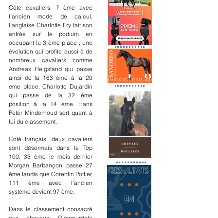
Côté cavaliers, 7 ème avec 
l'ancien mode de calcul, 
l'anglaise Charlotte Fry fait son 
entrée sur le podium en 
occupant la 3 ème place ; une 
évolution qui profite aussi à de 
nombreux cavaliers comme 
Andreas Helgstand qui passe 
ainsi de la 163 ème à la 20 
ème place, Charlotte Dujardin 
qui passe de la 32 ème 
position à la 14 ème. Hans 
Peter Minderhoud sort quant à 
lui du classement.
Coté français, deux cavaliers 
sont désormais dans le Top 
100. 33 ème le mois dernier 
Morgan Barbançon passe 27 
ème tandis que Corentin Pottier, 
111 ème avec l'ancien 
système devient 97 ème.
Dans le classement consacré 
aux chevaux, Glamourdale 