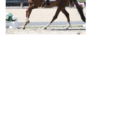
Verden 2026 - Charlotte Chalvignac Vesin :
avoir un cheval par catégorie [...] est une
belle fierté
21 juil.
Championnats du Monde Jeunes Chevaux
: la sélection française