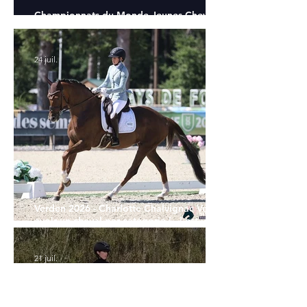
Championnats du Monde Jeunes Chevaux
: tous les partants
24 juil.
Verden 2026 - Charlotte Chalvignac Vesin :
avoir un cheval par catégorie [...] est une
belle fierté
21 juil.