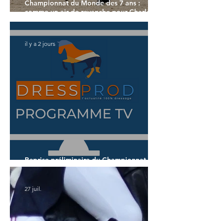
Championnat du Monde des 7 ans :
comme un air de revanche pour Charlotte
Dujardin
il y a 2 jours
Reprise préliminaire du Championnat du
Monde des 7 ans
27 juil.