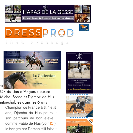
DRESS
P
R
O
D
ME
NU
100% dressage
16 avr. 2021
CIR du Lion d'Angers : Jessica
Michel Botton et Djembe de Hus
intouchables dans les 6 ans
Champion de France à 3, 4 et 5 
ans, Djembe de Hus poursuit 
son parcours de bon élève : 
comme Fabio de Hus (voir 
ICI
), 
le hongre par Damon Hill faisait 