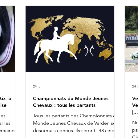
Bien qu'elle ait fait partie des pré-
de
sélectionnés britanniques pour les
Vi
Championnats du Monde d'Aix la
Se
Chapelle avec Braveheart, Charlotte
Gl
Dujardin ne retrouvera pas cette année
ICI
l'équipe anglaise chez les senio
24 juil.
24 j
ix la
Championnats du Monde Jeunes
Ve
ise
Chevaux : tous les partants
Ve
[.
des
Tous les partants des Championnats du
No
r les
Monde Jeunes Chevaux de Verden sont
pa
semaines,
désormais connus. Ils seront : 48 cinq
Ch
achèvant ce
ans, 45 six ans et 43 sept ans : 5 ans 6 ans