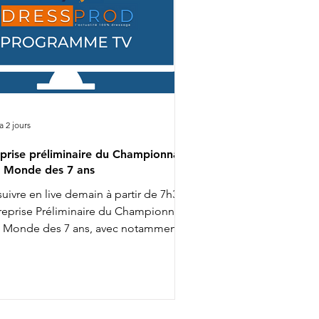
 a 2 jours
prise préliminaire du Championnat
 Monde des 7 ans
suivre en live demain à partir de 7h30 :
 reprise Préliminaire du Championnat
 Monde des 7 ans, avec notamment :
02 : Diederik van Silfhout & O'Toto
n De Wimphof 8h26 : Charlotte
alvignac Vesin & Secret Life Majishan
58 : Charlotte Dujardin & Secret Agent
h20 : Mathilde Juglaret & Finest Pearl