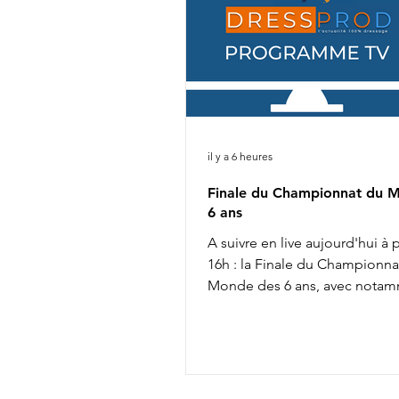
il y a 6 heures
Finale du Championnat du 
6 ans
A suivre en live aujourd'hui à p
16h : la Finale du Championna
Monde des 6 ans, avec notam
18h15 : Isabell Werth & V Powe
Linda Weiß & Viva Diamond 18
Merita Hagren & Dizzy 18h45 :
Jaeger & Faustino G Liste de 
complète ICI Live ICI