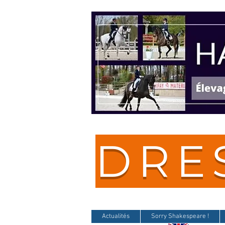
DRE
Actualités
Sorry Shakespeare !