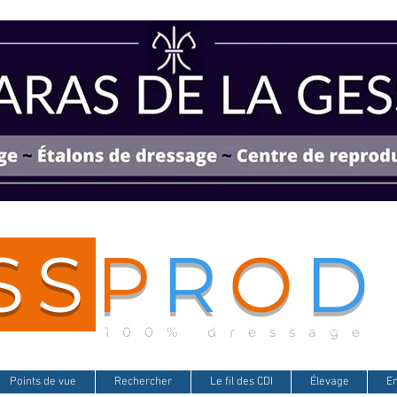
SS
P
R
O
D
100% dressage
Points de vue
Rechercher
Le fil des CDI
Élevage
E