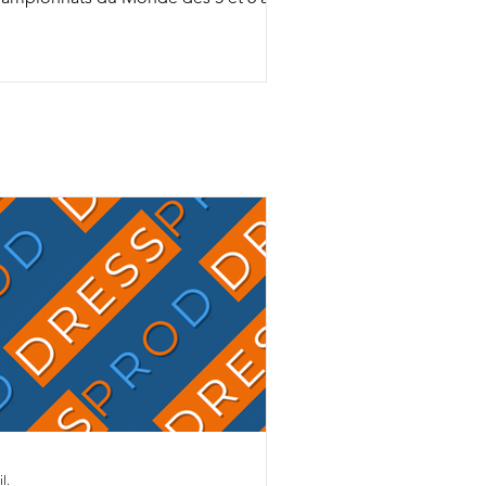
ec Fashion Breaker Majishan et Furstin
to LH, Charlotte Chalvignac Vesin fait
up triple … puisqu'elle a aussi gagné
n ticket pour l’événement chez les 7
s en étant sélectionnée par la FFE
ec son Secret Life Majishan. C'est le
mion bien rempli que Charlotte
alvignac et Jean Vesin prendront
ns quelques jours la route de
Allemagne avec 1 cheval par catégo
il.