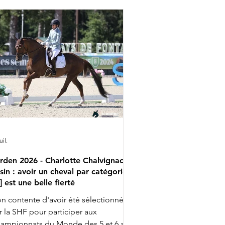
s Paluds 11h28 : Dinja van Liere & Red
per 13h14 : Jeanna Hogberg &
verucci HT 13h22 : Leonie Richter &
amdale WP Liste de départ complète
uil.
rden 2026 - Charlotte Chalvignac
sin : avoir un cheval par catégorie
..] est une belle fierté
n contente d'avoir été sélectionnée
r la SHF pour participer aux
ampionnats du Monde des 5 et 6 ans