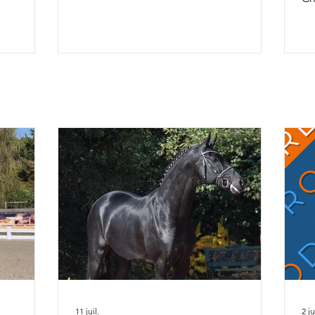
av
la FFE
7 ans
To
osition
co
so
x la
an
& Ruling
av
rius de
ca
r Alizée
Ch
rel
da
fiers de
l'
11 juil.
2 ju