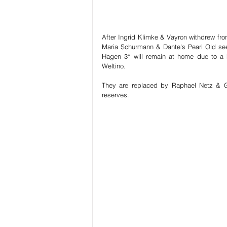
After Ingrid Klimke & Vayron withdrew fro
Maria Schurmann & Dante's Pearl Old seem
Hagen 3* will remain at home due to a h
Weltino.
They are replaced by Raphael Netz & Gr
reserves.