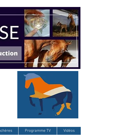
nchères
Programme TV
Vidéos