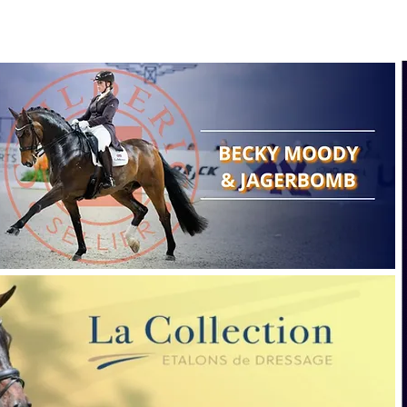
Search
Show reports
Breeding
A
Points of view