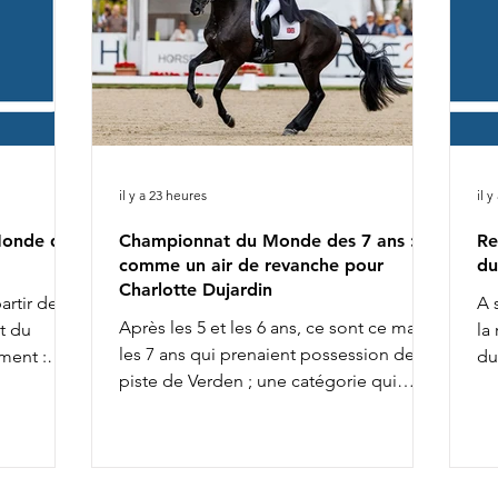
il y a 23 heures
il y
Monde des
Championnat du Monde des 7 ans :
Re
comme un air de revanche pour
du
Charlotte Dujardin
artir de
A 
Après les 5 et les 6 ans, ce sont ce matin
t du
la
les 7 ans qui prenaient possession de la
ment :
du
piste de Verden ; une catégorie qui
r 18h25 :
8h
permet souvent d'entrevoir quelques
h35 :
Va
futures vedettes de la discipline. Citons,
 Betina
Ch
entre autres, l'incontournable
départ
9h
Glamourdale. 41 couples s'affrontaient.
11