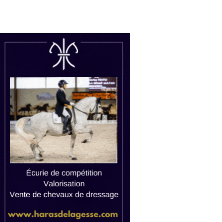
uctions
Watch live