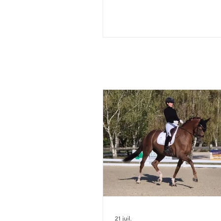
soir à minuit auprès de la FEI, 
annonçait aujourd'hui la comp
de l'équipe de France des
Championnats du Monde d'Ai
Chapelle : Alexandre Ayache 
Olivia Pauline Basquin & Serto
Rima Bertrand Liegard & Ginge
Roussel & Bel Amour Jean Mo
commentait : " Nous sommes 
présenter une é
21 juil.