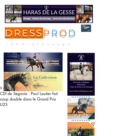
DRESS
P
R
O
D
ME
NU
100% dressage
9 août 2020
CDI de Segovia : Paul Lautier fait
coup double dans le Grand Prix
U25