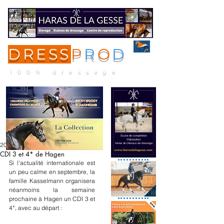
DRESS
P
R
O
D
ME
NU
100% dressage
20 sept. 2024
CDI 3 et 4* de Hagen
Si l'actualité internationale est 
un peu calme en septembre, la 
famille Kasselmann organisera 
néanmoins la semaine 
prochaine à Hagen un CDI 3 et 
4*, avec au départ :