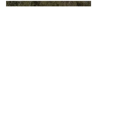
belle fierté
21 juil.
Championnats du Monde Jeunes Chevaux
: la sélection française
11 juil.