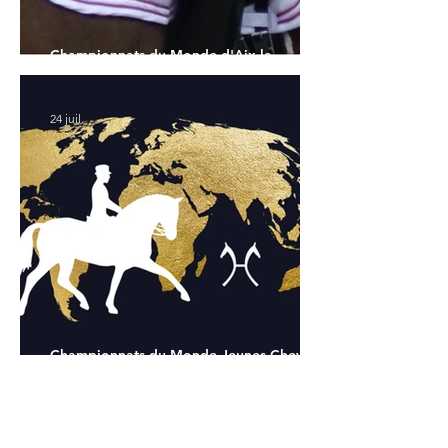
Championnats du Monde d'Aix la
Chapelle : la sélection française
24 juil.
Championnats du Monde Jeunes Chevaux
: tous les partants
24 juil.