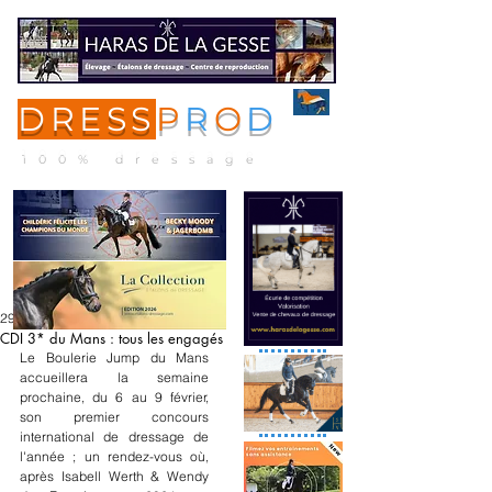
DRESS
P
R
O
D
ME
NU
100% dressage
29 janv. 2025
CDI 3* du Mans : tous les engagés
Le Boulerie Jump du Mans 
accueillera la semaine 
prochaine, du 6 au 9 février, 
son premier concours 
international de dressage de 
l'année ; un rendez-vous où, 
après Isabell Werth & Wendy 