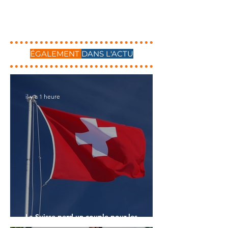
ÉGALEMENT
DANS L'ACTU
il y a 1 heure
La Suisse perd un couple pour les
Championnats du Monde