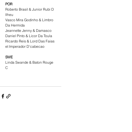
POR
Roberto Brasil & Junior Rubi D 
Ilheu
Vasco Mira Godinho & Limbro 
Da Hermida
Jeannette Jenny & Damasco
Daniel Pinto & Licor Da Toula
Ricardo Reis & Lord Das Faias 
et Imperador D'cabecao
SWE
Linda Swande & Baton Rouge 
C