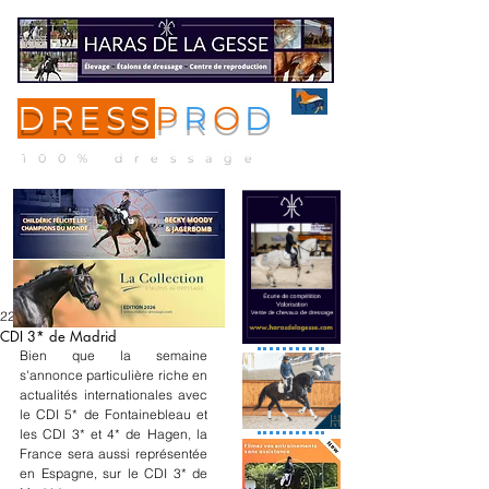
DRESS
P
R
O
D
ME
NU
100% dressage
22 avr. 2024
CDI 3* de Madrid
Bien que la semaine 
s'annonce particulière riche en 
actualités internationales avec 
le CDI 5* de Fontainebleau et 
les CDI 3* et 4* de Hagen, la 
France sera aussi représentée 
en Espagne, sur le CDI 3* de 