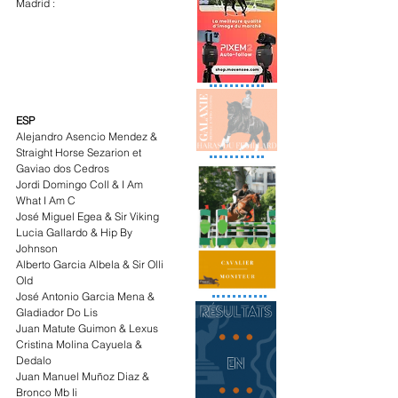
Madrid :
ESP
Alejandro Asencio Mendez & 
Straight Horse Sezarion et 
Gaviao dos Cedros
Jordi Domingo Coll & I Am 
What I Am C
José Miguel Egea & Sir Viking
Lucia Gallardo & Hip By 
Johnson
Alberto Garcia Albela & Sir Olli 
Old
José Antonio Garcia Mena & 
Gladiador Do Lis
Juan Matute Guimon & Lexus
Cristina Molina Cayuela & 
Dedalo
Juan Manuel Muñoz Diaz & 
Bronco Mb Ii