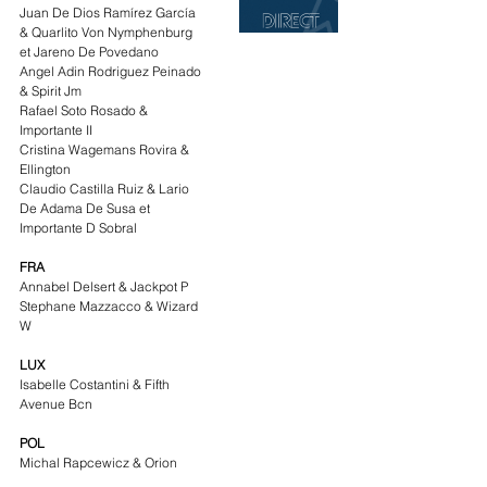
Juan De Dios Ramírez García 
& Quarlito Von Nymphenburg 
et Jareno De Povedano
Angel Adin Rodriguez Peinado 
& Spirit Jm
Rafael Soto Rosado & 
Importante II
Cristina Wagemans Rovira & 
Ellington
Claudio Castilla Ruiz & Lario 
De Adama De Susa et 
Importante D Sobral
FRA
Annabel Delsert & Jackpot P
Stephane Mazzacco & Wizard 
W
LUX
Isabelle Costantini & Fifth 
Avenue Bcn
POL
Michal Rapcewicz & Orion