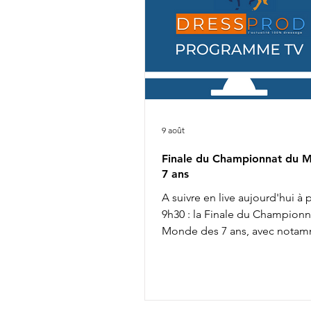
9 août
Finale du Championnat du 
7 ans
A suivre en live aujourd'hui à p
9h30 : la Finale du Championn
Monde des 7 ans, avec notam
: Mathilde Jugleret & Finest P
Paluds 10h20 : Dinja van Liere
Viper 11h55 : Tessa Kole & Od
12h05 : Charlotte Dujardin & S