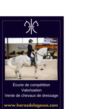
uctions
Watch live