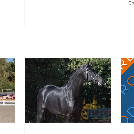
Ch
achèvant ce
ans, 45 six ans et 43 sept ans : 5 ans 6 ans
av
la FFE
7 ans
To
osition
co
so
x la
an
& Ruling
av
rius de
ca
r Alizée
Ch
rel
da
fiers de
l'