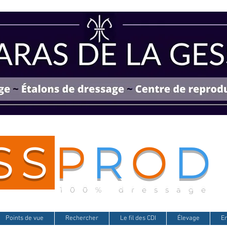
SS
P
R
O
D
100% dressage
Points de vue
Rechercher
Le fil des CDI
Élevage
E