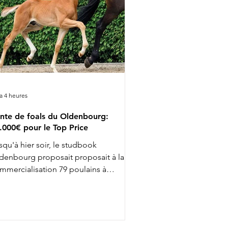
y a 4 heures
nte de foals du Oldenbourg:
.000€ pour le Top Price
squ'à hier soir, le studbook
denbourg proposait proposait à la
mmercialisation 79 poulains à
occasion de sa 40 ème vente Elite. Le
p Price, adjugé 57.000€ revenait à
spasian, un fils de Vespasiano et
llennium issu de la même grand mère