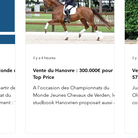
il y a 4 heures
il 
Monde des
Vente du Hanovre : 300.000€ pour le
Ve
Top Price
57
artir de
A l'occasion des Championnats du
Ju
at du
Monde Jeunes Chevaux de Verden, le
Ol
ment : 10h
studbook Hanovrien proposait aussi à la
co
earl des
vente, jusqu'à hier soir, 18 foals et
l'
 & Red
chevaux de 3 et 4 ans, présentés
To
i Murona
préalablement sur la piste de
Ve
ecret
l'évènement. Le Top Price revenait à
Mi