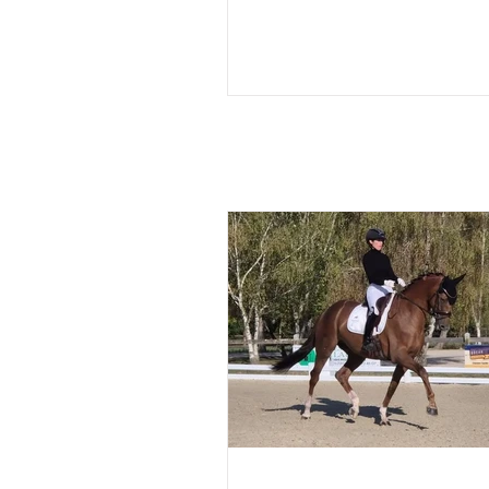
les engagements définitifs s'
soir à minuit auprès de la FEI, 
annonçait aujourd'hui la comp
de l'équipe de France des
Championnats du Monde d'Ai
Chapelle : Alexandre Ayache 
Olivia Pauline Basquin & Serto
Rima Bertrand Liegard & Ginge
Roussel & Bel Amour Jean Mo
commentait : " Nous sommes 
présenter une é