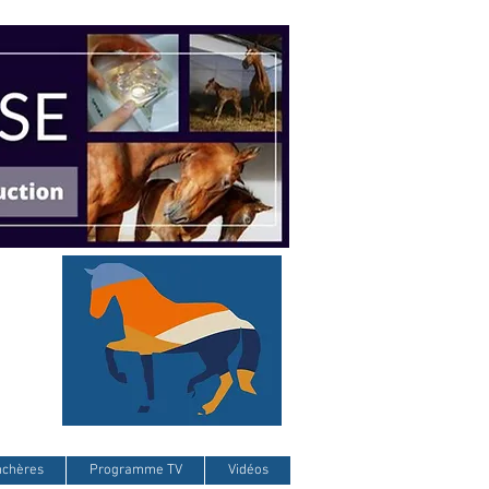
nchères
Programme TV
Vidéos