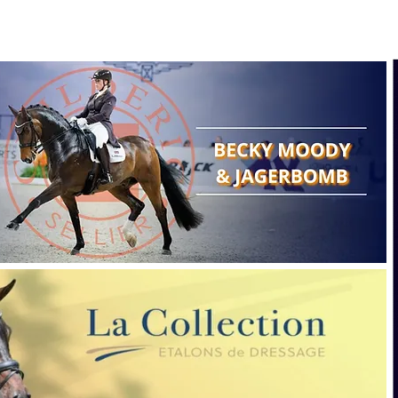
Search
Show reports
Breeding
A
Points of view