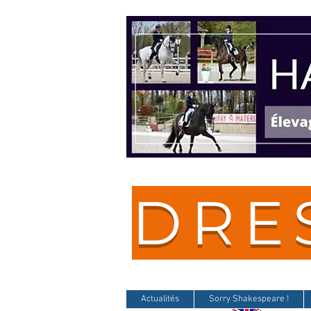
DRE
Actualités
Sorry Shakespeare !