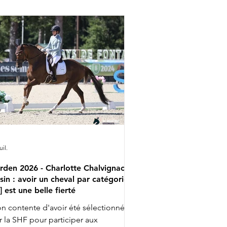
e Dante's Peak, monté par Mickael
imke. Parmi les autres transactions, on
ut relever For Velantis : ce fils de For
mance I et Vitalis, né chez Norbert
tmann, était adjugé 45.000€ : il vient
tamment de la lignée mate
uil.
rden 2026 - Charlotte Chalvignac
sin : avoir un cheval par catégorie
..] est une belle fierté
n contente d'avoir été sélectionnée
r la SHF pour participer aux