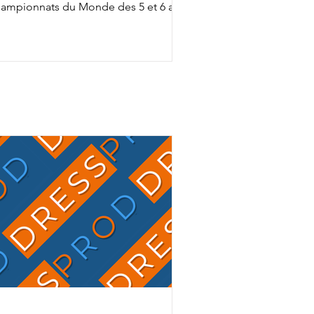
ampionnats du Monde des 5 et 6 ans
ec Fashion Breaker Majishan et Furstin
to LH, Charlotte Chalvignac Vesin fait
up triple … puisqu'elle a aussi gagné
n ticket pour l’événement chez les 7
s en étant sélectionnée par la FFE
ec son Secret Life Majishan. C'est le
mion bien rempli que Charlotte
alvignac et Jean Vesin prendront
ns quelques jours la route de
Allemagne avec 1 cheval par catégo