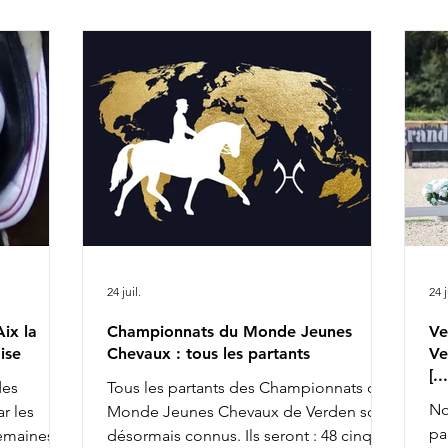
e ICI Live
Vancouver Lady, une fille de Vitalis et Sir
qu
Donnerhall I de 4 ans qui atteignait
Kl
300.000€. Parmi les autres transactions
pe
majeures, on peut relever Salvador
Ro
d'Amour : ce fils de Secret et For Dance
Hors
de 4 ans était échangé pour 175.000€.
no
24 juil.
24 j
ix la
Championnats du Monde Jeunes
Ve
ise
Chevaux : tous les partants
Ve
[.
des
Tous les partants des Championnats du
No
r les
Monde Jeunes Chevaux de Verden sont
pa
semaines,
désormais connus. Ils seront : 48 cinq