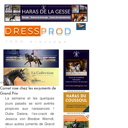
DRESS
P
R
O
D
ME
NU
100% dressage
11 mars
Carnet rose chez les ex-juments de
Grand Prix
La semaine et les quelques 
jours passés se sont avérés 
propices aux naissances ! 
Outre Dalera, l'ex-crack de 
Jessica von Bredow Werndl, 
deux autres juments de Grand 