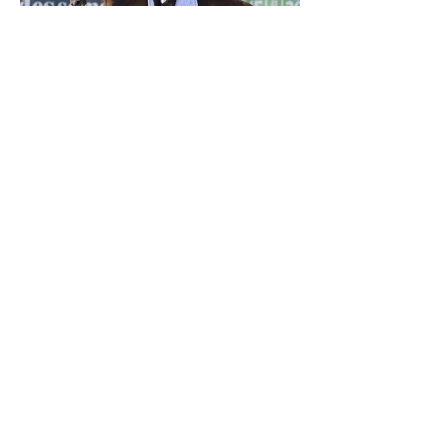
Verden 2026 - Charlotte Chalvignac Vesin :
avoir un cheval par catégorie [...] est une
belle fierté
21 juil.
Championnats du Monde Jeunes Chevaux