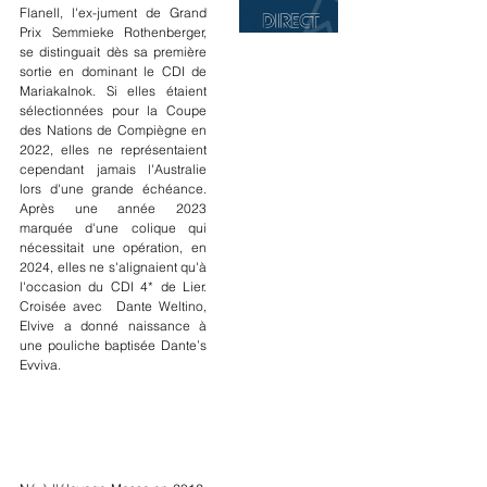
Flanell, l'ex-jument de Grand 
Prix Semmieke Rothenberger, 
se distinguait dès sa première 
sortie en dominant le CDI de 
Mariakalnok. Si elles étaient 
sélectionnées pour la Coupe 
des Nations de Compiègne en 
2022, elles ne représentaient 
cependant jamais l'Australie 
lors d'une grande échéance. 
Après une année 2023 
marquée d'une colique qui 
nécessitait une opération, en 
2024, elles ne s'alignaient qu'à 
l'occasion du CDI 4* de Lier. 
Croisée avec  Dante Weltino, 
Elvive a donné naissance à 
une pouliche baptisée Dante’s 
Evviva.