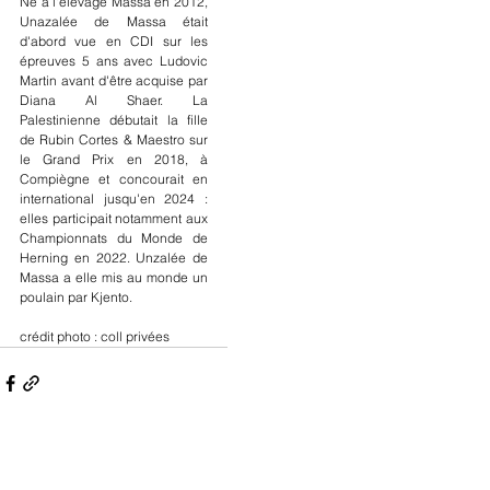
Né à l'élevage Massa en 2012, 
Unazalée de Massa était 
d'abord vue en CDI sur les 
épreuves 5 ans avec Ludovic 
Martin avant d'être acquise par 
Diana Al Shaer. La 
Palestinienne débutait la fille 
de Rubin Cortes & Maestro sur 
le Grand Prix en 2018, à 
Compiègne et concourait en 
international jusqu'en 2024 : 
elles participait notamment aux 
Championnats du Monde de 
Herning en 2022. Unzalée de 
Massa a elle mis au monde un 
poulain par Kjento.
crédit photo : coll privées