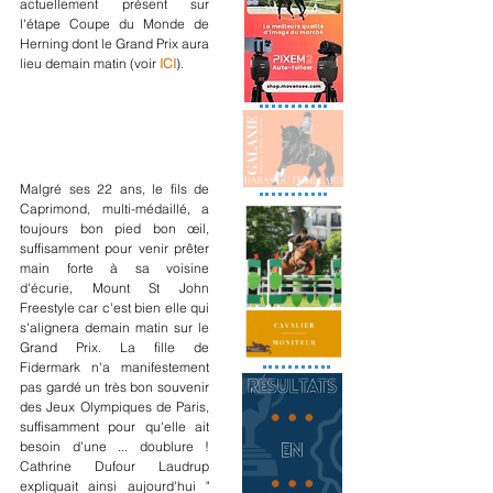
actuellement présent sur 
l'étape Coupe du Monde de 
Herning dont le Grand Prix aura 
lieu demain matin (voir 
ICI
).
Malgré ses 22 ans, le fils de 
Caprimond, multi-médaillé, a 
toujours bon pied bon œil, 
suffisamment pour venir prêter 
main forte à sa voisine 
d'écurie, Mount St John 
Freestyle car c'est bien elle qui 
s'alignera demain matin sur le 
Grand Prix. La fille de 
Fidermark n'a manifestement 
pas gardé un très bon souvenir 
des Jeux Olympiques de Paris, 
suffisamment pour qu'elle ait 
besoin d'une ... doublure ! 
Cathrine Dufour Laudrup 
expliquait ainsi aujourd'hui "