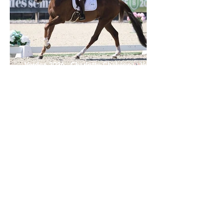
Verden 2026 - Charlotte Chalvignac Vesin :
avoir un cheval par catégorie [...] est une
belle fierté
21 juil.
Championnats du Monde Jeunes Chevaux