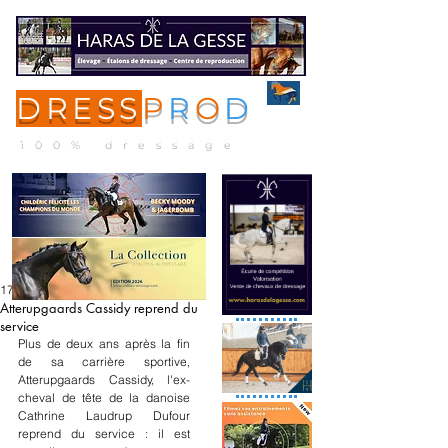
DRESS
P
R
O
D
ME
NU
100% dressage
17 oct. 2024
Atterupgaards Cassidy reprend du
service
Plus de deux ans après la fin 
de sa carrière sportive, 
Atterupgaards Cassidy, l'ex-
cheval de tête de la danoise 
Cathrine Laudrup Dufour 
reprend du service : il est 