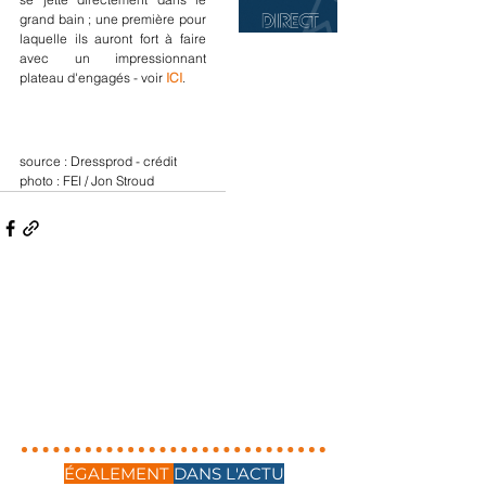
grand bain ; une première pour 
laquelle ils auront fort à faire 
avec un impressionnant 
plateau d'engagés - voir 
ICI
.
source : Dressprod - crédit 
photo : FEI / Jon Stroud
ÉGALEMENT
DANS L'ACTU