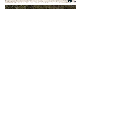
avoir un cheval par catégorie [...] est une
belle fierté
21 juil.
Championnats du Monde Jeunes Chevaux
: la sélection française
11 juil.