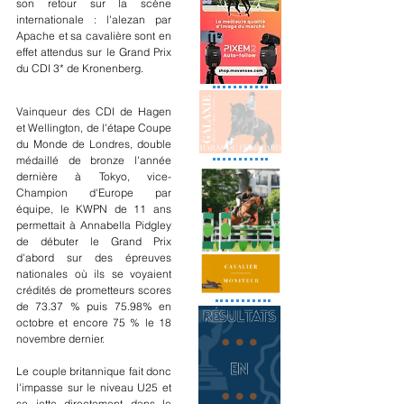
son retour sur la scène 
internationale : l'alezan par 
Apache et sa cavalière sont en 
effet attendus sur le Grand Prix 
du CDI 3* de Kronenberg.
Vainqueur des CDI de Hagen 
et Wellington, de l'étape Coupe 
du Monde de Londres, double 
médaillé de bronze l'année 
dernière à Tokyo, vice-
Champion d'Europe par 
équipe, le KWPN de 11 ans 
permettait à Annabella Pidgley 
de débuter le Grand Prix 
d'abord sur des épreuves 
nationales où ils se voyaient 
crédités de prometteurs scores 
de 73.37 % puis 75.98% en 
octobre et encore 75 % le 18 
novembre dernier. 
Le couple britannique fait donc 
l'impasse sur le niveau U25 et 
se jette directement dans le 