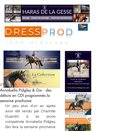
DRESS
P
R
O
D
ME
NU
100% dressage
27 nov. 2022
Annabella Pidgley & Gio : des
débuts en CDI programmés la
semaine prochaine
Un peu plus d'un an après 
avoir été vendu par Charlotte 
Dujardin à sa jeune 
compatriote Annabella Pidgley, 
Gio fera la semaine prochaine 