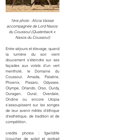
1ère photo : Alicia Vaisse 
accompagnée de Lord Naxos 
du Coussoul (Quaterback x 
Naxos du Coussoul)
Entre séjours et élevage, quand 
la lumière du soir vient 
doucement s'éteindre sur ses 
façades aux volets d'un vert 
mentholé, le Domaine du 
Coussoul, Amada, Palatine, 
Phoenix, Pissaro, Odyssee, 
Olympe, Orlando, Orso, Ourdy, 
Ouragan, Oural, Overdale, 
Ondine ou encore Utopia 
s'assoupissent sur les songes 
de leur avenir mêlés d'éthique 
d'esthétique, de tradition et de 
compétition.
crédits photos : fgwildlife 
(coucher de soleil et portrait 