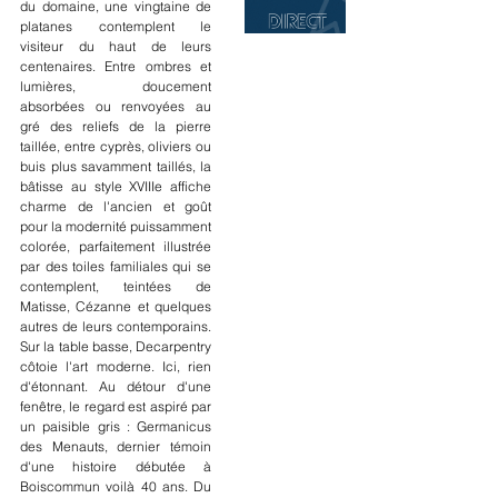
du domaine, une vingtaine de 
platanes contemplent le 
visiteur du haut de leurs 
centenaires. Entre ombres et 
lumières, doucement 
absorbées ou renvoyées au 
gré des reliefs de la pierre 
taillée, entre cyprès, oliviers ou 
buis plus savamment taillés, la 
bâtisse au style XVIIIe affiche 
charme de l'ancien et goût 
pour la modernité puissamment 
colorée, parfaitement illustrée 
par des toiles familiales qui se 
contemplent, teintées de 
Matisse, Cézanne et quelques 
autres de leurs contemporains. 
Sur la table basse, Decarpentry 
côtoie l'art moderne. Ici, rien 
d'étonnant. Au détour d'une 
fenêtre, le regard est aspiré par 
un paisible gris : Germanicus 
des Menauts, dernier témoin 
d'une histoire débutée à 
Boiscommun voilà 40 ans. Du 