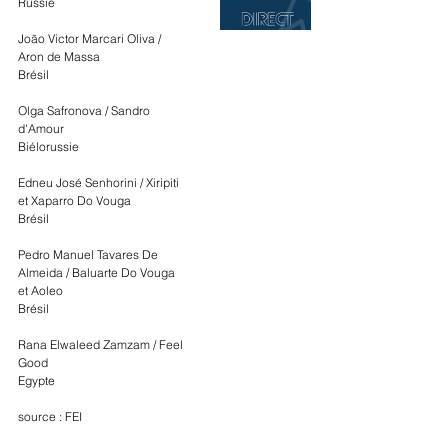
Russie
João Victor Marcari Oliva / 
Aron de Massa
Brésil
Olga Safronova / Sandro 
d'Amour
Biélorussie
Edneu José Senhorini / Xiripiti 
et Xaparro Do Vouga
Brésil
Pedro Manuel Tavares De 
Almeida / Baluarte Do Vouga 
et Aoleo
Brésil
Rana Elwaleed Zamzam / Feel 
Good
Egypte
source : FEI