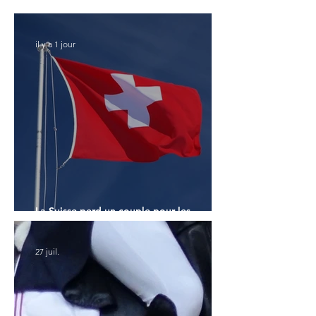
Monde des 7 ans
il y a 1 jour
La Suisse perd un couple pour les
Championnats du Monde
27 juil.