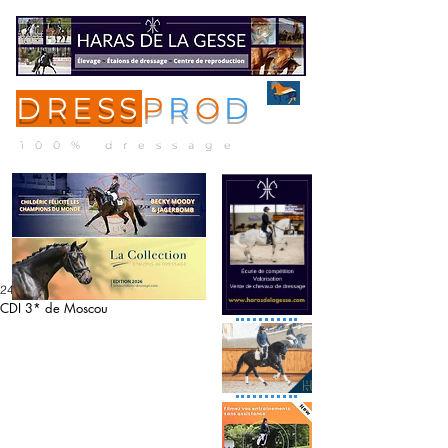
DRESS
P
R
O
D
ME
NU
100% dressage
24 nov. 2019
CDI 3* de Moscou