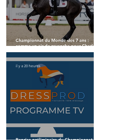
Championnat du Monde des 7 ans :
comme un air de revanche pour Charlotte
Dujardin
il y a 20 heures
Reprise préliminaire du Championnat du