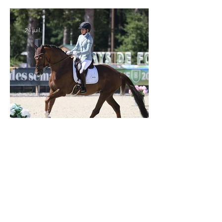
: tous les partants
24 juil.
Verden 2026 - Charlotte Chalvignac Vesin :
avoir un cheval par catégorie [...] est une
belle fierté
21 juil.