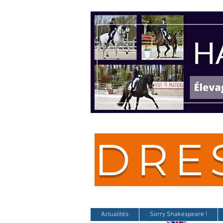
DRE
Actualités
Sorry Shakespeare !