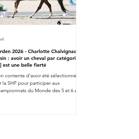
uil.
rden 2026 - Charlotte Chalvignac
sin : avoir un cheval par catégorie
..] est une belle fierté
n contente d'avoir été sélectionnée
r la SHF pour participer aux
ampionnats du Monde des 5 et 6 ans
ec Fashion Breaker Majishan et Furstin
to LH, Charlotte Chalvignac Vesin fait
up triple … puisqu'elle a aussi gagné
n ticket pour l’événement chez les 7
s en étant sélectionnée par la FFE
ec son Secret Life Majishan. C'est le