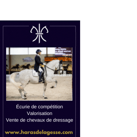
uctions
Watch live