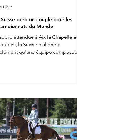
 a 1 jour
 Suisse perd un couple pour les
ampionnats du Monde
abord attendue à Aix la Chapelle avec
couples, la Suisse n'alignera
nalement qu'une équipe composée
 3 cavalières pour les Championnats
 Monde. Ce ne sont finalement que
lia Eggenberger & Santa Maria,
arlotte Lenherr & Dettori et Estelle
ttstein & Quaterboy qui porteront la
maine prochaine les couleurs
lvétiques. Charlotta Rogerson &
nheur de la Vie ont en effet été retirés
 l'équipe nationale. Aucune réserve
a par ailleurs été appelée pour les
mpl