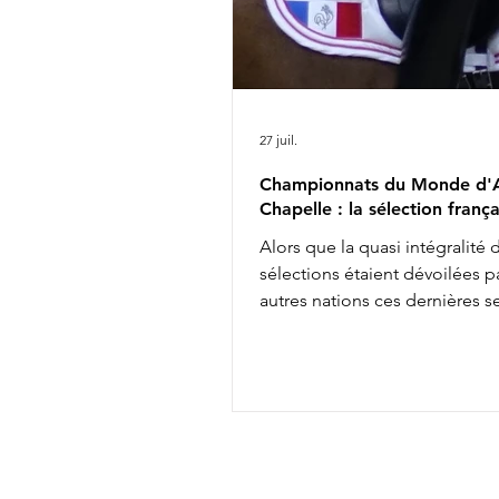
27 juil.
Championnats du Monde d'A
Chapelle : la sélection frança
Alors que la quasi intégralité 
sélections étaient dévoilées pa
autres nations ces dernières 
les engagements définitifs s'
soir à minuit auprès de la FEI, 
annonçait aujourd'hui la comp
de l'équipe de France des
Championnats du Monde d'Ai
Chapelle : Alexandre Ayache 
Olivia Pauline Basquin & Serto