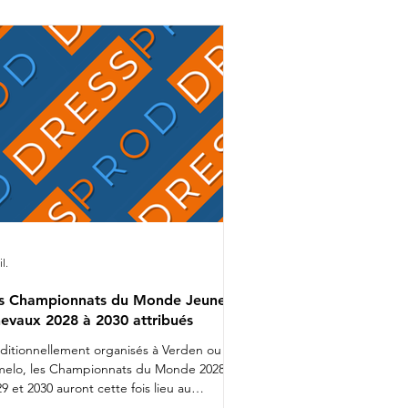
mion bien rempli que Charlotte
alvignac et Jean Vesin prendront
ns quelques jours la route de
Allemagne avec 1 cheval par catégo
il.
s Championnats du Monde Jeunes
evaux 2028 à 2030 attribués
aditionnellement organisés à Verden ou
melo, les Championnats du Monde 2028,
9 et 2030 auront cette fois lieu au
nemark. Lors d'une réunion organisée ces