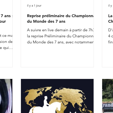
il y a 1 jour
il y
7 ans :
Reprise préliminaire du Championnat
La
our
du Monde des 7 ans
Ch
A suivre en live demain à partir de 7h30 :
D'
nt ce matin
la reprise Préliminaire du Championnat
4 
sion de la
du Monde des 7 ans, avec notamment :
fi
e qui
8h02 : Diederik van Silfhout & O'Toto
de
uelques
Van De Wimphof 8h26 : Charlotte
du
ne. Citons,
Chalvignac Vesin & Secret Life Majishan
De
9h58 : Charlotte Dujardin & Secret Agent
Ch
ontaient.
11h20 : Mathilde Juglaret & Finest Pearl
We
pré-
des Paluds 11h28 : Dinja van Liere & Red
se
r les
Viper 13h14 : Jeanna Hogberg &
he
x la
Severucci HT 13h22 : Leonie Richter &
Bo
rlotte
Glamdale WP Liste de départ complète
de
tte année
ICI
n'
io
re