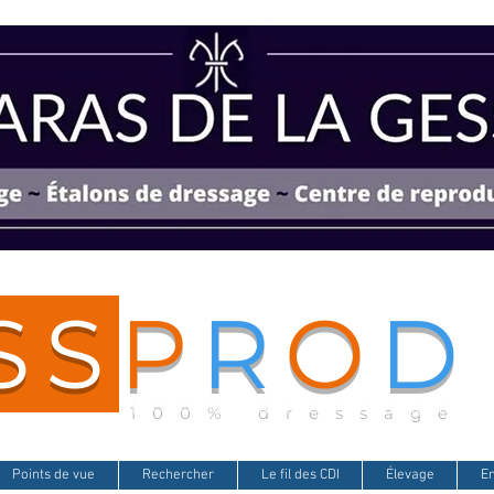
SS
P
R
O
D
100% dressage
Points de vue
Rechercher
Le fil des CDI
Élevage
E