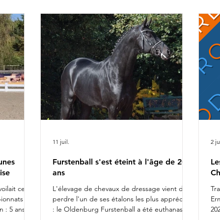
ca
r Alizée
Ch
rel
da
fiers de
l'
11 juil.
2 ju
unes
Furstenball s'est éteint à l'âge de 20
Le
ise
ans
Ch
oilait ce
L'élevage de chevaux de dressage vient de
Tr
pionnats du
perdre l'un de ses étalons les plus appréciés
Er
 : 5 ans
: le Oldenburg Furstenball a été euthanasié
202
otte
le 10 juillet 2026, à l'âge de 20 ans, après la
Da