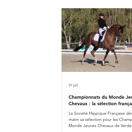
Rima Bertrand Liegard & Ginge
Roussel & Bel Amour Jean Mo
commentait : " Nous sommes 
présenter une é
21 juil.
Championnats du Monde Je
Chevaux : la sélection frança
La Société Hippique Française dév
matin sa sélection pour les Cham
Monde Jeunes Chevaux de Verden
Fashion Breaker Majishan & Charl