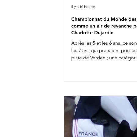
il y a 10 heures
Championnat du Monde des 
comme un air de revanche p
Charlotte Dujardin
Après les 5 et les 6 ans, ce so
les 7 ans qui prenaient posses
piste de Verden ; une catégori
permet souvent d'entrevoir q
futures vedettes de la discipli
entre autres, l'incontournable
Glamourdale. 41 couples s'affr
Bien qu'elle ait fait partie des 
sélectionnés britanniques pou
Championnats du Monde d'Ai
Chapelle avec Braveheart, Cha
Dujardin ne retrouvera pas ce
l'équipe anglaise chez les sen