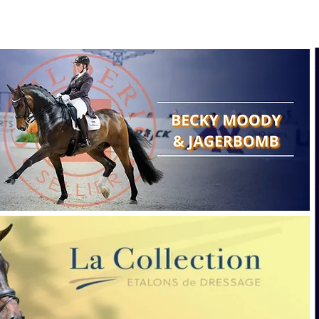
Search
Show reports
Breeding
A
Points of view