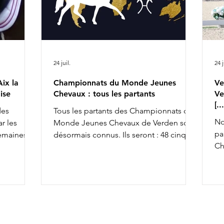
24 juil.
24 j
ix la
Championnats du Monde Jeunes
Ve
ise
Chevaux : tous les partants
Ve
[.
des
Tous les partants des Championnats du
No
r les
Monde Jeunes Chevaux de Verden sont
pa
semaines,
désormais connus. Ils seront : 48 cinq
Ch
achèvant ce
ans, 45 six ans et 43 sept ans : 5 ans 6 ans
av
la FFE
7 ans
To
osition
co
so
x la
an
& Ruling
av
rius de