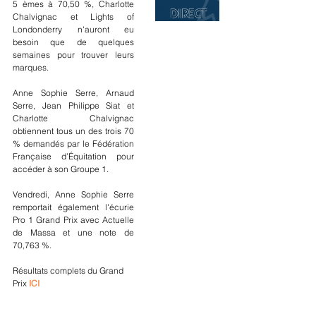
5 èmes à 70,50 %, Charlotte 
Chalvignac et Lights of 
Londonderry n'auront eu 
besoin que de quelques 
semaines pour trouver leurs 
marques.
Anne Sophie Serre, Arnaud 
Serre, Jean Philippe Siat et 
Charlotte Chalvignac 
obtiennent tous un des trois 70 
% demandés par le Fédération 
Française d’Équitation pour 
accéder à son Groupe 1.
Vendredi, Anne Sophie Serre 
remportait également l'écurie 
Pro 1 Grand Prix avec Actuelle 
de Massa et une note de 
70,763 %.
Résultats complets du Grand 
Prix 
ICI