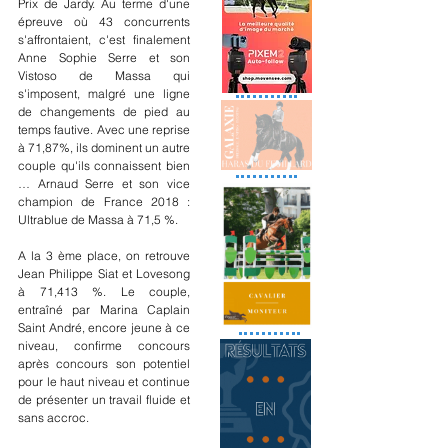
Prix de Jardy. Au terme d'une 
épreuve où 43 concurrents 
s'affrontaient, c'est finalement 
Anne Sophie Serre et son 
Vistoso de Massa qui 
s'imposent, malgré une ligne 
de changements de pied au 
temps fautive. Avec une reprise 
à 71,87%, ils dominent un autre 
couple qu'ils connaissent bien 
… Arnaud Serre et son vice 
champion de France 2018 : 
Ultrablue de Massa à 71,5 %.
A la 3 ème place, on retrouve 
Jean Philippe Siat et Lovesong 
à 71,413 %. Le couple, 
entraîné par Marina Caplain 
Saint André, encore jeune à ce 
niveau, confirme concours 
après concours son potentiel 
pour le haut niveau et continue 
de présenter un travail fluide et 
sans accroc.