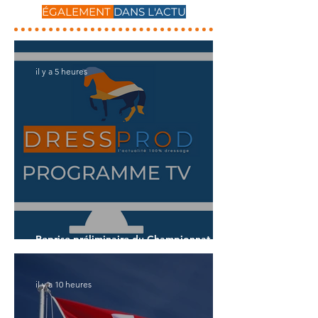
ÉGALEMENT
DANS L'ACTU
il y a 5 heures
Reprise préliminaire du Championnat du
Monde des 7 ans
il y a 10 heures