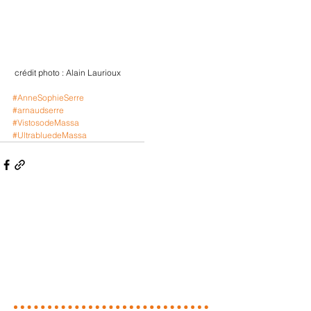
 crédit photo : Alain Laurioux
#AnneSophieSerre
#arnaudserre
#VistosodeMassa
#UltrabluedeMassa