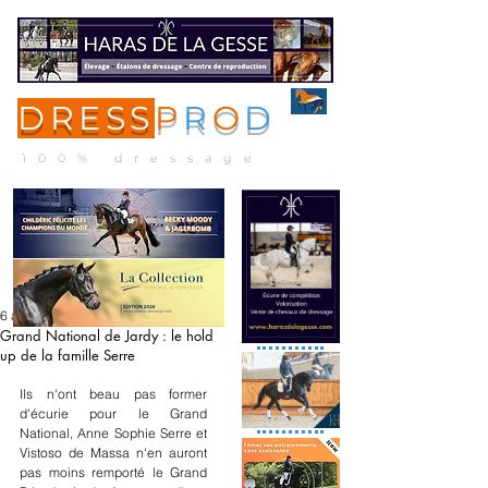
DRESS
P
R
O
D
ME
NU
100% dressage
6 avr. 2019
Grand National de Jardy : le hold
up de la famille Serre
Ils n'ont beau pas former 
d'écurie pour le Grand 
National, Anne Sophie Serre et 
Vistoso de Massa n'en auront 
pas moins remporté le Grand 