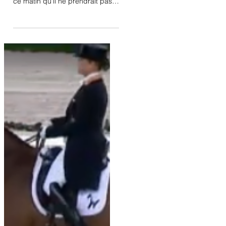
Neumünster
Le cavalier danois Daniel
Bachmann Andersen a annoncé
ce matin qu'il ne prendrait pas
part ce matin au Grand Prix de
l'étape Coupe du...