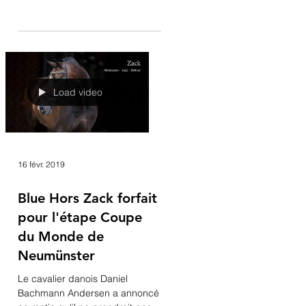
Avec une reprise à 78,8 %,
Daniel Bachmann Andersen et
Blue Hors Don Olymbrio
remportent avec aisance le
Grand Prix du CDI 3* de...
Load video
16 févr. 2019
Blue Hors Zack forfait
pour l'étape Coupe
du Monde de