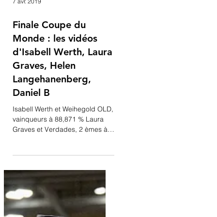
7 avr. 2019
Finale Coupe du
Monde : les vidéos
d'Isabell Werth, Laura
Graves, Helen
Langehanenberg,
Daniel B
Isabell Werth et Weihegold OLD,
vainqueurs à 88,871 % Laura
Graves et Verdades, 2 èmes à
87,179 % Helen
Langehanenberg et Damsey, 3
èmes...