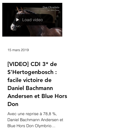
domination d'Isabell Werth et
Weihegold OLD, suivies de
Laura Graves et...
Load video
15 mars 2019
[VIDEO] CDI 3* de
S'Hertogenbosch :
facile victoire de
Daniel Bachmann
Andersen et Blue Hors
Don