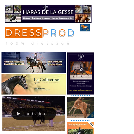
DRESS
P
R
O
D
ME
NU
100% dressage
Load video