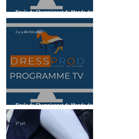
Finale du Championnat du Monde des 5
ans
il y a 44 minutes
Finale du Championnat du Monde des 7
ans
27 juil.