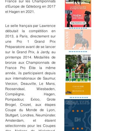
France sur les Championnats 
d'Europe de Göteborg en 2017 
et Hagen en 2021. 
Le selle français par Lawrence 
débutait la compétition en 
2013, à Paris, directement sur 
une Pro 1 Grand Prix 
Préparatoire avant de se lancer 
sur le Grand Prix, à Jardy, au 
printemps 2014. Médaillés de 
bronze aux Championnats de 
France Pro Élite la même 
année, ils participaient depuis 
aux internationaux de Saumur,  
Vierzon, Deauville, Le Mans, 
Roosendaal, Wiesbaden, 
Compiègne, Hagen, 
Pompadour, Exloo, Grote 
Brogel, Crozet, aux étapes 
Coupe du Monde de Lyon, 
Stuttgart, Londres, Neumünster, 
Amsterdam, et étaient 
sélectionnés pour les Coupes 
des Nations de Hickstead, 