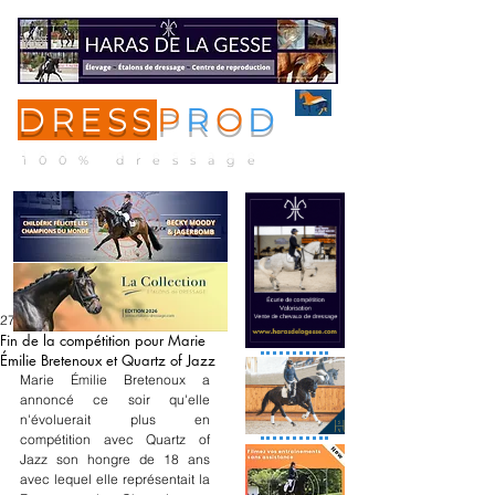
DRESS
P
R
O
D
ME
NU
100% dressage
27 mai 2022
Fin de la compétition pour Marie
Émilie Bretenoux et Quartz of Jazz
Marie Émilie Bretenoux a 
annoncé ce soir qu'elle 
n'évoluerait plus en 
compétition avec Quartz of 
Jazz son hongre de 18 ans 
avec lequel elle représentait la 