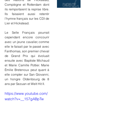
Compiègne et Rotterdam dont 
ils remportaient la reprise libre. 
Ils faisaient aussi retentir 
l'hymne français sur les CDI de 
Lier et Hickstead.
Le Selle Français pourrait 
cependant encore concourir 
avec un jeune cavalier, comme 
elle le faisait par le passé avec 
Fanthomas, son premier cheval 
de Grand Prix qui évoluait 
ensuite avec Baptiste Michaud 
et Marie Camille Pottier. Marie 
Émilie Bretenoux peut quant à 
elle compter sur San Giovanni, 
un hongre Oldenbourg de 8 
ans par Sezuan et Welt Hit II.
https://www.youtube.com/
watch?v=__157gABpTw