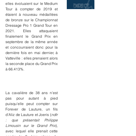
elles évoluaient sur le Medium 
Tour à compter de 2019 et 
étaient à nouveau médaillées 
de bronze sur le Championnat 
Dressage Pro 1 Grand Tour en 
2021. Elles attaquaient 
finalement le Grand Prix en 
septembre de la même année 
et concourraient donc pour la 
dernière fois en mai dernier, à 
Vatteville : elles prenaient alors 
la seconde place du Grand Prix 
à 66.413%.
La cavalière de 38 ans n'est 
pas pour autant à pied 
puisqu'elle peut compter sur 
Forever de Lauture, un fils 
d'Aliz de Lauture et Joeris (
ndlr 
: que présentait Philippe 
Limousin sur le Grand Prix
), 
avec lequel elle prenait cette 