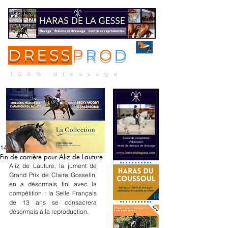
DRESS
P
R
O
D
ME
NU
100% dressage
14 sept. 2023
Fin de carrière pour Aliz de Lauture
Aliz de Lauture, la jument de 
Grand Prix de Claire Gosselin, 
en a désormais fini avec la 
compétition : la Selle Français 
de 13 ans se consacrera 
désormais à la reproduction.