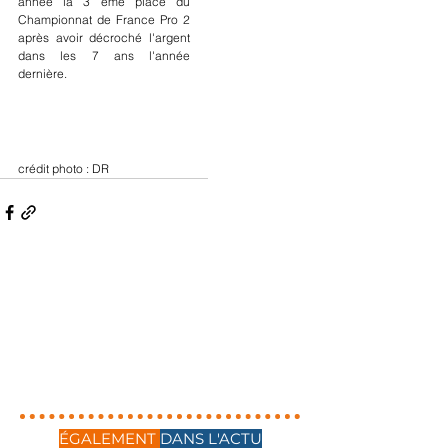
année la 3 ème place du 
Championnat de France Pro 2 
après avoir décroché l'argent 
dans les 7 ans l'année 
dernière.
crédit photo : DR
ÉGALEMENT
DANS L'ACTU