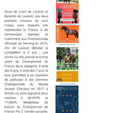
Issue de Lizell de Lauture et 
Karamel de Lauture, ses deux 
premiers chevaux de haut 
niveau avec lesquels elle 
représentait la France à de 
nombreuses reprises et 
notamment aux Championnats 
d'Europe de Herning en 2013, 
Aliz de Lauture débutait la 
compétition à 4 ans ; une 
année où elle prenait la 9 ème 
place du Championnat de 
France de la catégorie. 4 ème 
des 6 ans, 6 ème des 7 ans, la 
baie permettait à sa cavalière 
de participer à ses premiers 
Championnats du Monde 
Jeunes Chevaux en 2017 à 
Ermelo où elles signaient deux 
reprises à 66.422% et 
71.092%. Médaillées de 
bronze du Championnat de 
France Pro 2 l'année suivante, 