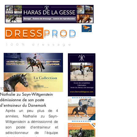
DRESS
P
R
O
D
ME
NU
100% dressage
17 nov. 2021
Nathalie zu Sayn-Wittgenstein
démissionne de son poste
d'entraineur du Danemark
Après un peu plus de 4 
années, Nathalie zu Sayn-
Wittgenstein a démissionné de 
son poste d'entraineur et 
sélectionneur de l’équipe 