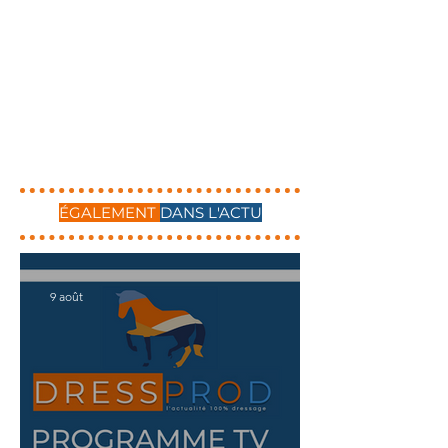
ÉGALEMENT
DANS L'ACTU
9 août