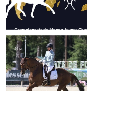
Championnats du Monde Jeunes Chevaux
: tous les partants
24 juil.
Verden 2026 - Charlotte Chalvignac Vesin :
avoir un cheval par catégorie [...] est une
belle fierté