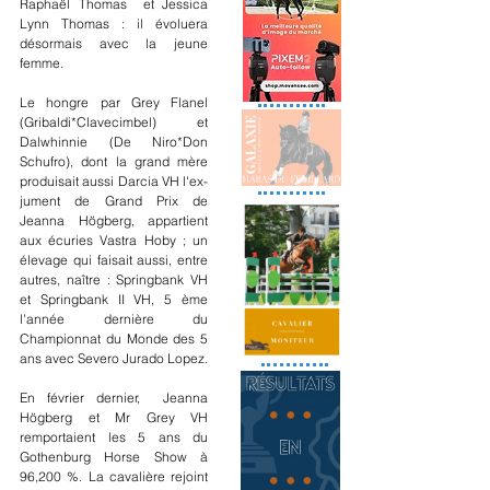
Raphaël Thomas  et Jessica 
Lynn Thomas : il évoluera 
désormais avec la jeune 
femme.  
Le hongre par Grey Flanel 
(Gribaldi*Clavecimbel) et 
Dalwhinnie (De Niro*Don 
Schufro), dont la grand mère 
produisait aussi Darcia VH l'ex-
jument de Grand Prix de 
Jeanna Högberg, appartient 
aux écuries Vastra Hoby ; un 
élevage qui faisait aussi, entre 
autres, naître : Springbank VH 
et Springbank II VH, 5 ème 
l'année dernière du 
Championnat du Monde des 5 
ans avec Severo Jurado Lopez.
En février dernier,  Jeanna 
Högberg et Mr Grey VH 
remportaient les 5 ans du 
Gothenburg Horse Show à 
96,200 %. La cavalière rejoint 