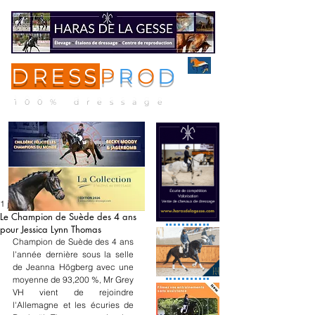
DRESS
P
R
O
D
ME
NU
100% dressage
1 juil. 2020
Le Champion de Suède des 4 ans
pour Jessica Lynn Thomas
Champion de Suède des 4 ans 
l'année dernière sous la selle 
de Jeanna Högberg avec une 
moyenne de 93,200 %, Mr Grey 
VH vient de rejoindre 
l'Allemagne et les écuries de 