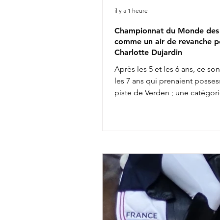
il y a 1 heure
Championnat du Monde des 
comme un air de revanche p
Charlotte Dujardin
Après les 5 et les 6 ans, ce so
les 7 ans qui prenaient posses
piste de Verden ; une catégori
permet souvent d'entrevoir q
futures vedettes de la discipli
entre autres, l'incontournable
Glamourdale. 41 couples s'affr
Bien qu'elle ait fait partie des 
sélectionnés britanniques pou
Championnats du Monde d'Ai
Chapelle avec Braveheart, Cha
Dujardin ne retrouvera pas ce
l'équipe anglaise chez les sen