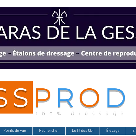
SS
P
R
O
D
100% dressage
Points de vue
Rechercher
Le fil des CDI
Élevage
E