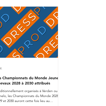
mion bien rempli que Charlotte
alvignac et Jean Vesin prendront
ns quelques jours la route de
Allemagne avec 1 cheval par catégo
il.
s Championnats du Monde Jeunes
evaux 2028 à 2030 attribués
aditionnellement organisés à Verden ou
melo, les Championnats du Monde 2028,
9 et 2030 auront cette fois lieu au
nemark. Lors d'une réunion organisée ces