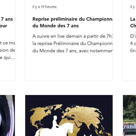
il y a 19 heures
il y
7 ans :
Reprise préliminaire du Championnat
La
our
du Monde des 7 ans
Ch
A suivre en live demain à partir de 7h30 :
D'
nt ce matin
la reprise Préliminaire du Championnat
4 
sion de la
du Monde des 7 ans, avec notamment :
fi
e qui
8h02 : Diederik van Silfhout & O'Toto
de
uelques
Van De Wimphof 8h26 : Charlotte
du
ne. Citons,
Chalvignac Vesin & Secret Life Majishan
De
9h58 : Charlotte Dujardin & Secret Agent
Ch
ontaient.
11h20 : Mathilde Juglaret & Finest Pearl
We
pré-
des Paluds 11h28 : Dinja van Liere & Red
se
r les
Viper 13h14 : Jeanna Hogberg &
he
x la
Severucci HT 13h22 : Leonie Richter &
Bo
rlotte
Glamdale WP Liste de départ complète
de
tte année
ICI
n'
io
re