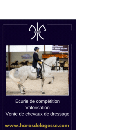
uctions
Watch live