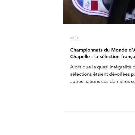
27 juil.
Championnats du Monde d'A
Chapelle : la sélection frança
Alors que la quasi intégralité 
sélections étaient dévoilées pa
autres nations ces dernières 
les engagements définitifs s'
soir à minuit auprès de la FEI, 
annonçait aujourd'hui la comp
de l'équipe de France des
Championnats du Monde d'Ai
Chapelle : Alexandre Ayache 
Olivia Pauline Basquin & Serto