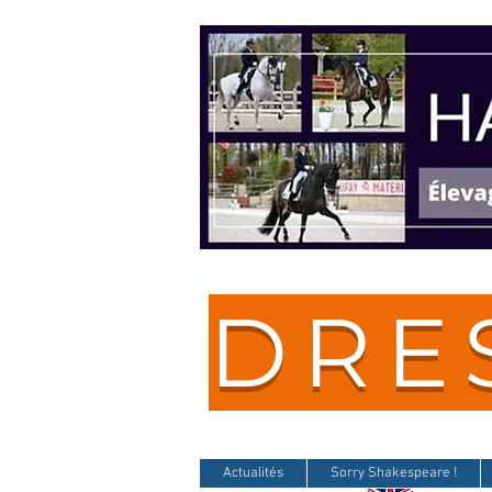
DRE
Actualités
Sorry Shakespeare !