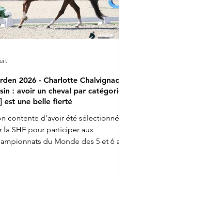
uil.
rden 2026 - Charlotte Chalvignac
sin : avoir un cheval par catégorie
..] est une belle fierté
n contente d'avoir été sélectionnée
r la SHF pour participer aux
ampionnats du Monde des 5 et 6 ans
ec Fashion Breaker Majishan et Furstin
to LH, Charlotte Chalvignac Vesin fait
up triple … puisqu'elle a aussi gagné
n ticket pour l’événement chez les 7
s en étant sélectionnée par la FFE
ec son Secret Life Majishan. C'est le