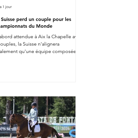
 a 1 jour
 Suisse perd un couple pour les
ampionnats du Monde
abord attendue à Aix la Chapelle avec
couples, la Suisse n'alignera
nalement qu'une équipe composée
 3 cavalières pour les Championnats
 Monde. Ce ne sont finalement que
lia Eggenberger & Santa Maria,
arlotte Lenherr & Dettori et Estelle
ttstein & Quaterboy qui porteront la
maine prochaine les couleurs
lvétiques. Charlotta Rogerson &
nheur de la Vie ont en effet été retirés
 l'équipe nationale. Aucune réserve
a par ailleurs été appelée pour les
mpl