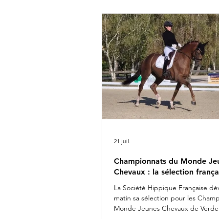
Rima Bertrand Liegard & Ginge
Roussel & Bel Amour Jean Mo
commentait : " Nous sommes 
présenter une é
21 juil.
Championnats du Monde Je
Chevaux : la sélection frança
La Société Hippique Française dév
matin sa sélection pour les Cham
Monde Jeunes Chevaux de Verden
Fashion Breaker Majishan & Charl