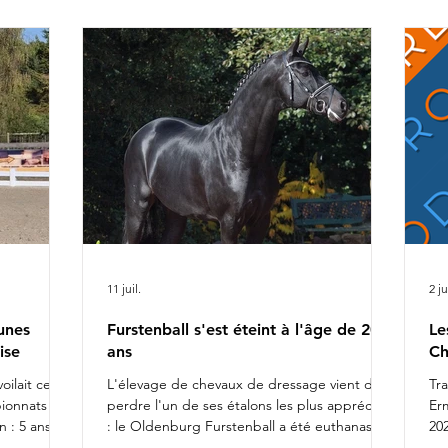
ca
r Alizée
Ch
rel
da
fiers de
l'
11 juil.
2 ju
unes
Furstenball s'est éteint à l'âge de 20
Le
ise
ans
Ch
oilait ce
L'élevage de chevaux de dressage vient de
Tr
pionnats du
perdre l'un de ses étalons les plus appréciés
Er
 : 5 ans
: le Oldenburg Furstenball a été euthanasié
202
otte
le 10 juillet 2026, à l'âge de 20 ans, après la
Da