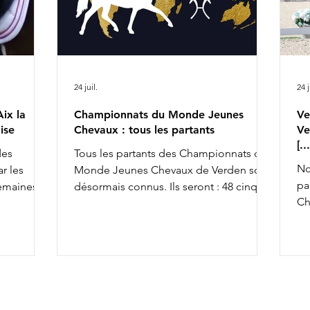
24 juil.
24 j
ix la
Championnats du Monde Jeunes
Ve
ise
Chevaux : tous les partants
Ve
[.
des
Tous les partants des Championnats du
No
r les
Monde Jeunes Chevaux de Verden sont
pa
semaines,
désormais connus. Ils seront : 48 cinq
Ch
achèvant ce
ans, 45 six ans et 43 sept ans : 5 ans 6 ans
av
la FFE
7 ans
To
osition
co
so
x la
an
& Ruling
av
rius de