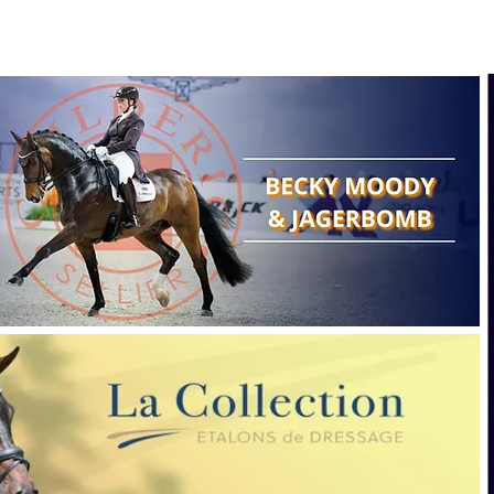
Search
Show reports
Breeding
A
Points of view