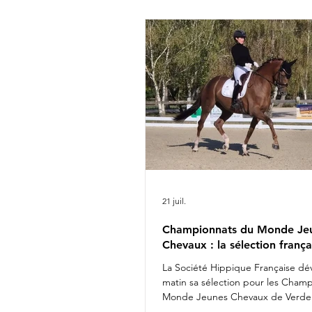
Rima Bertrand Liegard & Ginge
Roussel & Bel Amour Jean Mo
commentait : " Nous sommes 
présenter une é
21 juil.
Championnats du Monde Je
Chevaux : la sélection frança
La Société Hippique Française dév
matin sa sélection pour les Cham
Monde Jeunes Chevaux de Verden
Fashion Breaker Majishan & Charl