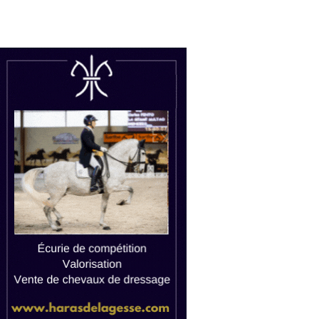
uctions
Watch live