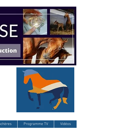
nchères
Programme TV
Vidéos