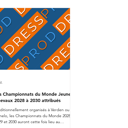
mion bien rempli que Charlotte
alvignac et Jean Vesin prendront
ns quelques jours la route de
Allemagne avec 1 cheval par catégo
il.
s Championnats du Monde Jeunes
evaux 2028 à 2030 attribués
aditionnellement organisés à Verden ou
melo, les Championnats du Monde 2028,
9 et 2030 auront cette fois lieu au
nemark. Lors d'une réunion organisée ces