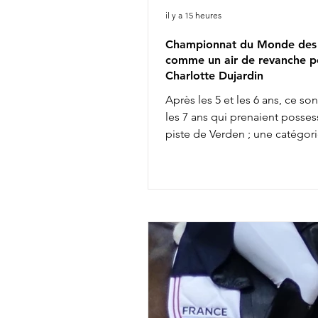
il y a 15 heures
Championnat du Monde des 
comme un air de revanche p
Charlotte Dujardin
Après les 5 et les 6 ans, ce so
les 7 ans qui prenaient posses
piste de Verden ; une catégori
permet souvent d'entrevoir q
futures vedettes de la discipli
entre autres, l'incontournable
Glamourdale. 41 couples s'affr
Bien qu'elle ait fait partie des 
sélectionnés britanniques pou
Championnats du Monde d'Ai
Chapelle avec Braveheart, Cha
Dujardin ne retrouvera pas ce
l'équipe anglaise chez les sen