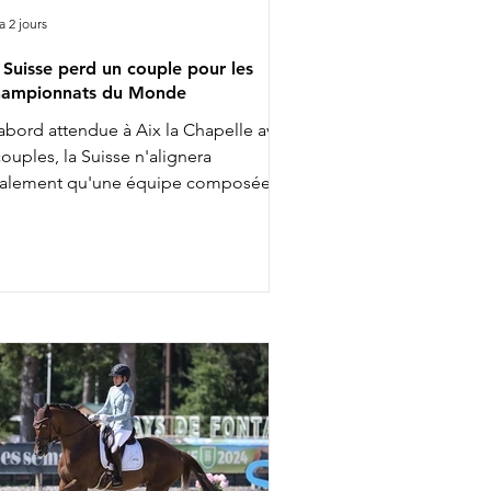
 a 2 jours
 Suisse perd un couple pour les
ampionnats du Monde
abord attendue à Aix la Chapelle avec
couples, la Suisse n'alignera
nalement qu'une équipe composée
 3 cavalières pour les Championnats
 Monde. Ce ne sont finalement que
lia Eggenberger & Santa Maria,
arlotte Lenherr & Dettori et Estelle
ttstein & Quaterboy qui porteront la
maine prochaine les couleurs
lvétiques. Charlotta Rogerson &
nheur de la Vie ont en effet été retirés
 l'équipe nationale. Aucune réserve
a par ailleurs été appelée pour les
mpl