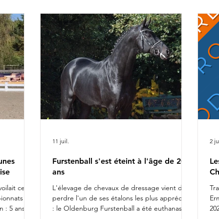
ca
r Alizée
Ch
rel
da
fiers de
l'
11 juil.
2 ju
unes
Furstenball s'est éteint à l'âge de 20
Le
ise
ans
Ch
oilait ce
L'élevage de chevaux de dressage vient de
Tr
pionnats du
perdre l'un de ses étalons les plus appréciés
Er
 : 5 ans
: le Oldenburg Furstenball a été euthanasié
202
otte
le 10 juillet 2026, à l'âge de 20 ans, après la
Da