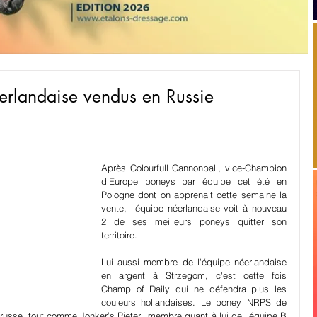
erlandaise vendus en Russie
Après Colourfull Cannonball, vice-Champion 
d'Europe poneys par équipe cet été en 
Pologne dont on apprenait cette semaine la 
vente, l'équipe néerlandaise voit à nouveau 
2 de ses meilleurs poneys quitter son 
territoire.
Lui aussi membre de l'équipe néerlandaise 
en argent à Strzegom, c'est cette fois 
Champ of Daily qui ne défendra plus les 
couleurs hollandaises. Le poney NRPS de 
russe, tout comme Jonker’s Pieter,  membre quant à lui de l'équipe B 