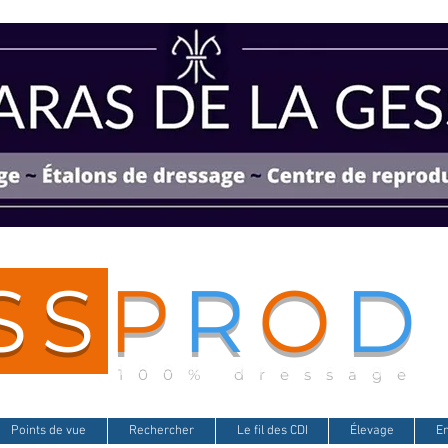
SS
P
R
O
D
100% dressage
Points de vue
Rechercher
Le fil des CDI
Élevage
E