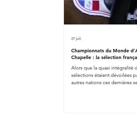
27 juil.
Championnats du Monde d'A
Chapelle : la sélection frança
Alors que la quasi intégralité 
sélections étaient dévoilées pa
autres nations ces dernières 
les engagements définitifs s'
soir à minuit auprès de la FEI, 
annonçait aujourd'hui la comp
de l'équipe de France des
Championnats du Monde d'Ai
Chapelle : Alexandre Ayache 
Olivia Pauline Basquin & Serto