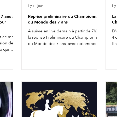
il y a 1 jour
il y
7 ans :
Reprise préliminaire du Championnat
La
our
du Monde des 7 ans
Ch
A suivre en live demain à partir de 7h30 :
D'
nt ce matin
la reprise Préliminaire du Championnat
4 
sion de la
du Monde des 7 ans, avec notamment :
fi
e qui
8h02 : Diederik van Silfhout & O'Toto
de
uelques
Van De Wimphof 8h26 : Charlotte
du
ne. Citons,
Chalvignac Vesin & Secret Life Majishan
De
9h58 : Charlotte Dujardin & Secret Agent
Ch
ontaient.
11h20 : Mathilde Juglaret & Finest Pearl
We
pré-
des Paluds 11h28 : Dinja van Liere & Red
se
r les
Viper 13h14 : Jeanna Hogberg &
he
x la
Severucci HT 13h22 : Leonie Richter &
Bo
rlotte
Glamdale WP Liste de départ complète
de
tte année
ICI
n'
io
re