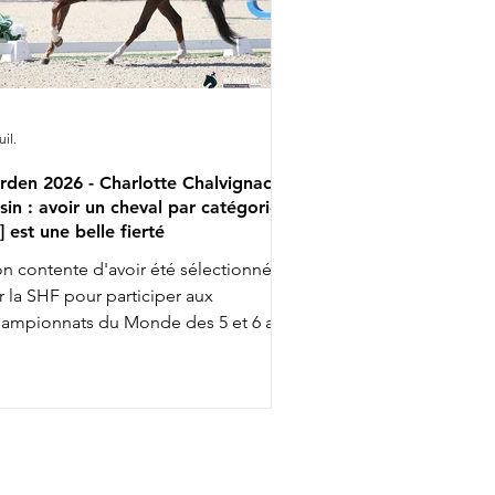
uil.
rden 2026 - Charlotte Chalvignac
sin : avoir un cheval par catégorie
..] est une belle fierté
n contente d'avoir été sélectionnée
r la SHF pour participer aux
ampionnats du Monde des 5 et 6 ans
ec Fashion Breaker Majishan et Furstin
to LH, Charlotte Chalvignac Vesin fait
up triple … puisqu'elle a aussi gagné
n ticket pour l’événement chez les 7
s en étant sélectionnée par la FFE
ec son Secret Life Majishan. C'est le