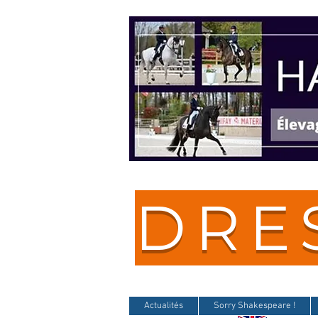
DRE
Actualités
Sorry Shakespeare !