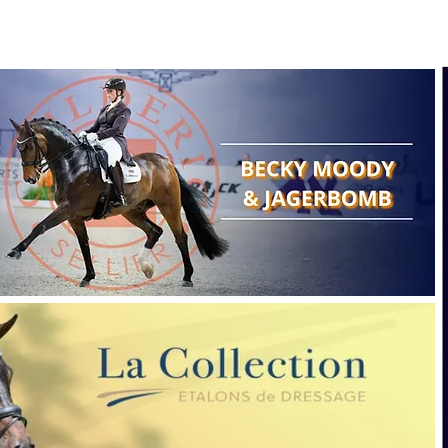
Search
Show reports
Breeding
A
Points of view