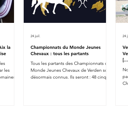
24 juil.
24 j
ix la
Championnats du Monde Jeunes
Ve
ise
Chevaux : tous les partants
Ve
[.
des
Tous les partants des Championnats du
No
r les
Monde Jeunes Chevaux de Verden sont
pa
semaines,
désormais connus. Ils seront : 48 cinq
Ch
achèvant ce
ans, 45 six ans et 43 sept ans : 5 ans 6 ans
av
la FFE
7 ans
To
osition
co
so
x la
an
& Ruling
av
rius de