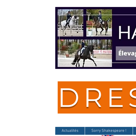
DRE
Actualités
Sorry Shakespeare !