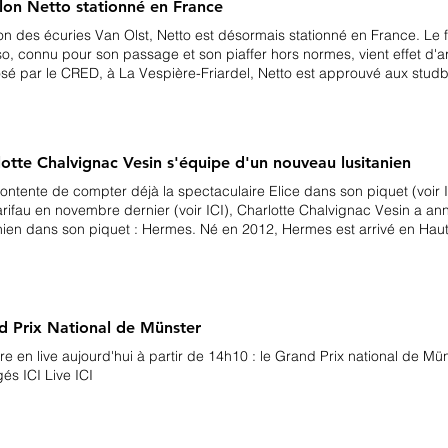
alon Netto stationné en France
lon des écuries Van Olst, Netto est désormais stationné en France. Le
so, connu pour son passage et son piaffer hors normes, vient effet d'a
sé par le CRED, à La Vespière-Friardel, Netto est approuvé aux stu
e 17 ans, le KWPN ne participait qu'à deux concours internationaux su
r en 2013 dont il prenait la 10 ème place. crédit photo : DR
lotte Chalvignac Vesin s'équipe d'un nouveau lusitanien
ontente de compter déjà la spectaculaire Elice dans son piquet (voir I
rifau en novembre dernier (voir ICI), Charlotte Chalvignac Vesin a an
anien dans son piquet : Hermes. Né en 2012, Hermes est arrivé en Ha
l je fonde beaucoup d'espoirs […] nous apprenons à nous
ître mais j'ai l'impression d'être sa cavalière depuis des années ». D
rieurs au piaffer comme au passage, le gris devrait débuter la compéti
la saison à venir, je pense le sortir au début sur Pro 3 ou Pro 2 et rapi
oi pas faire un peu d’international sur le Médium Tour. Mais le principal
d Prix National de Münster
 mais sinon 2021. C’est un cheval qui peut parfois être dans l’excès, j’aimerais qu’il prenne
re en live aujourd'hui à partir de 14h10 : le Grand Prix national de M
maturité avant de faire de grosses épreuves. Il est très intelligent, d
engagés ICI Live ICI
emps à se réguler. C’est un cheval que j’ai en copropriété avec mon as
eurs chevaux ensemble, dont Elice.» Son père, Rico débutait sa carri
 de concourir avec Kyra Kurklund, puis d'évoluer avec Miguel Ralão D