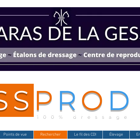
SS
P
R
O
D
100% dressage
Points de vue
Rechercher
Le fil des CDI
Élevage
E