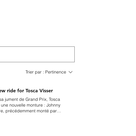
uctions
Watch live
Trier par :
Pertinence
w ride for Tosca Visser
, sa jument de Grand Prix, Tosca
 une nouvelle monture : Johnny
ère, précédemment monté par
s-Bas. ***** Tosca Visser, who lost
y Cash. The 6 yo gelding by
an Liere : they competed in 2018