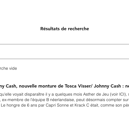
Search
Show reports
Breeding
A
Points of view
Résultats de recherche
rche vide
ny Cash, nouvelle monture de Tosca Visser/ Johnny Cash : ne
qu'elle voyait disparaître il y a quelques mois Asther de Jeu (voir ICI)
r, ex-membre de l'équipe B néerlandaise, peut désormais compter sur
 Le hongre de 6 ans par Capri Sonne et Krack C était, comme son p
van Liere avec qui il participait au circuit des Jeunes Chevaux aux Pay
rand Prix mare Asther de Jeu few months ago, has a new ride : Johnn
 Sonne and Krack C, was, like his father, previously ridden by Dinja v
e Pavo Cup.