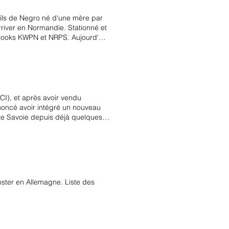
 fils de Negro né d'une mère par
rriver en Normandie. Stationné et
dbooks KWPN et NRPS. Aujourd'hui
r le Grand Prix, dont le CDI de
CI), et après avoir vendu
noncé avoir intégré un nouveau
ute Savoie depuis déjà quelques
oté d'une belle dynamique des
tion dans les mois qui viennent :
dement aller sur les Pro 1, et
 objectif c’est le Grand Prix, fin
ünster en Allemagne. Liste des
onc je pense ne va pas mettre
socié Olivier Arnal. Nous avons
ère avec Antonio Borba Monteiro,
uarte.