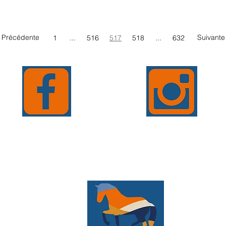
and Prix aux États-Unis par James Koford ou encore Donatelli II. Après 
n cessaient l'élevage en 2013. Ils vendaient alors leurs 14 poulinières
ressage/Dressprod
Précédente
Suivante
1
...
516
517
518
...
632