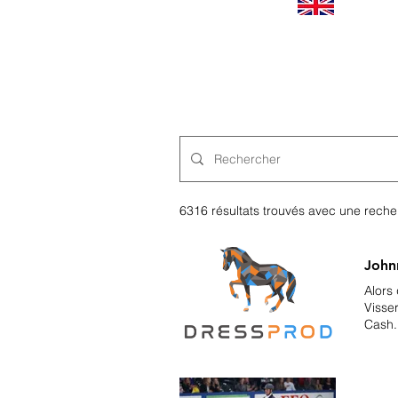
Worldwide news
6316 résultats trouvés avec une reche
John
Alors 
Visse
Cash.
Dinja 
her G
Capri
on th