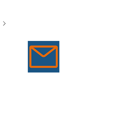
40 ans d'activité, Inge et Günter
 aux écuries Blue Hors. sources :