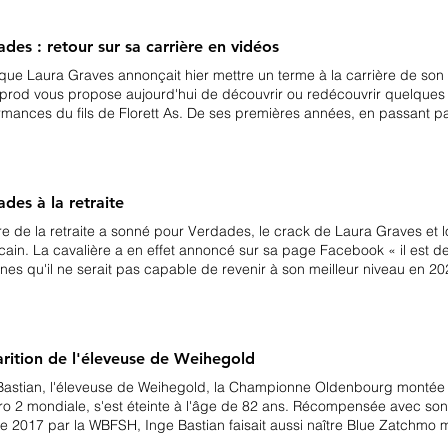
rikke Gram jacobsen Maja Emilie Leth Sophia Ludvigsen Camilla Juul M
Ida Kirstine Bjørn Jeunes Cavaliers : Cecilie Dybro Jensen Maja Juul 
des : retour sur sa carrière en vidéos
Maria Mejlgaard Jensen Laura J. Rasmussen Cecilie Hedegaard Sofi
 Deurs Ann Gungaard Sophia Ludvigsen Poneys : Liva Addy Guldager Thilde Rude Hare Natalie
 que Laura Graves annonçait hier mettre un terme à la carrière de son f
 Cecilie K. Hansen Caroline S. Jørgensen Sophia Boje Obel Jørgensen Anna
prod vous propose aujourd'hui de découvrir ou redécouvrir quelques
ldegaard Nadja Junker Larsen Ingeborg Cederholm Elisabeth Cecilie Bonefeld-Dahl Fie
rmances du fils de Florett As. De ses premières années, en passant par 
Dybro Jensen
m Tour et jusqu'à ses plus belles reprises, retour en vidéos sur la car
es et Laura Graves sur l'Inter I 2013 : le couple se forme sur l'Inter I
 de la reprise libre des Jeux Mondiaux de Caen 2015 est marqué par u
 du Monde de Las Vegas 2016 : ils prennent la 5 ème place du Gran
des à la retraite
017 : ils sont seconds de la Finale Coupe du Monde de Omaha 2017 :
rtent le Grand Prix Spécial du CHIO d'Aix la Chapelle 2018 : ils prenn
re de la retraite a sonné pour Verdades, le crack de Laura Graves et
la Finale Coupe du Monde de Paris photo : FEI/Martin Dokoupil
cain. La cavalière a en effet annoncé sur sa page Facebook « il est d
nes qu'il ne serait pas capable de revenir à son meilleur niveau en 20
ipe des États-Unis à quelques mois seulement des Jeux Olympiques de
cavalière débutaient le Grand Prix en international en février 2014 sur
s 2 èmes en Finales Coupe du Monde, Laura Graves et Verdades décro
ent aux Jeux Mondiaux de Tryon. Ils prenaient aussi la 4 ème place e
arition de l'éleveuse de Weihegold
o et la médaille de bronze par équipe. Laura Graves et Verdades font
es a avoir battu Isabell Werth et Weihegold. Verdades est aujourd'hui
Bastian, l'éleveuse de Weihegold, la Championne Oldenbourg montée p
o 2 mondiale, s'est éteinte à l'âge de 82 ans. Récompensée avec so
ée 2017 par la WBFSH, Inge Bastian faisait aussi naître Blue Zatchmo m
se Agnete Kirk Thinggaard, First Vision acquis en 2018 par Cathrine R