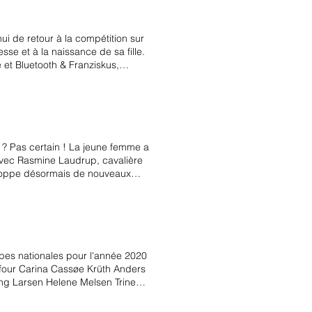
ui de retour à la compétition sur
se et à la naissance de sa fille.
 et Bluetooth & Franziskus,
e. Par ailleurs, les écuries
H, l'étalon par De Niro avec qui
e Rio, aux Jeux Mondiaux de Caen
i âgé de 19 ans.
e ? Pas certain ! La jeune femme a
 avec Rasmine Laudrup, cavalière
veloppe désormais de nouveaux
e chez Cathrine Dufour près de
chevaux, Coco Loco et Casillo,
ntre Casall et Camargue.
ux au Danemark. Rasmine
25 et 130cm.
ipes nationales pour l'année 2020
four Carina Cassøe Krüth Anders
ng Larsen Helene Melsen Trine
toria E. Vallentin Nanna Skodborg
 Hoech Alexander Yde Helgstrand