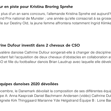
r en piste pour Kristina Broring Sprehe
 plus d'un an sans concours, l'allemande Kristina Sprehe est aujourd'h
nd Prix national de Munster ; une année qu'elle consacrait à sa grosses
lle sur Destiny Old, la jeune femme affrontera notamment Ingrid Klimke
hee Schneider et Faustus ou encore Anabel Balkenhol et Davinia la Douc
e n'ont pour l'heure pas communiqué sur le devenir de Desperados FR
ina Broring Sprehe remportait l'or par équipe aux Jeux Olympiques d
x Championnats d'Europe de Herning. Desperados FRH est aujourd'hu
rine Dufour investit dans 2 chevaux de CSO
valière danoise Cathrine Dufour songerait-elle à changer de disciplin
dant fait l'acquisition de deux chevaux d'obstacles en collaboration
O et fille du footballeur danois Brian Laudrup avec laquelle elle dé
ts. Rasmine Laudrup est d'ailleurs installée depuis le début de l'anné
lde. Les deux cavalières ont ainsi investi ensemble dans deux jeunes 
ctivement âgés de 5 et 6 ans et tous les deux issus d'un croisement e
ine Dufour et Rasmine Laudrup découvraient ces deux jeunes cheva
équipes danoises 2020 dévoilées
up débutait la compétition internationale en 2019 sur des épreuves 1
écembre, le Danemark dévoilait la composition de ses différentes équ
ipe A: Anna Kasprzak Daniel Bachmann Andersen (vidéo) Cathrine Du
Agnete Kirk Thinggaard Marianne Yde Helgstrand Équipe B : Lone Ba
g Jensen Charlotte Heering Mai Tofte Olesen Groupe perspective : Vic
ld Junior: Kristian Wurtz Green Amalie Skov Christensen Anders Uwe