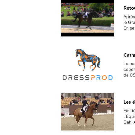
Retou
Après
le Gra
En se
Dorot
Spreh
Krist
et au
Cath
La ca
cepen
de CS
proje
Roski
respe
Cathr
Les 
Laudr
Fin d
: Équ
Dahl 
Mitta
Merra