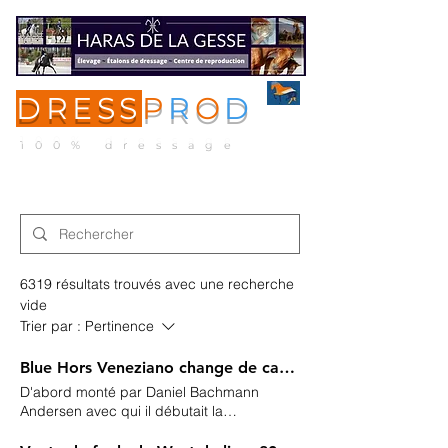
DRESS
P
R
O
D
ME
NU
100% dressage
6319 résultats trouvés avec une recherche
vide
Trier par :
Pertinence
Blue Hors Veneziano change de cavalière
D'abord monté par Daniel Bachmann
Andersen avec qui il débutait la
compétition à l'âge de 5 ans puis