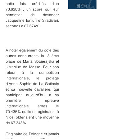
cette fois crédités d'un 
73.630% ; un score qui leur 
permettait de devancer 
Jacqueline Toniutti et Stradivari, 
seconds à 67.674%.
A noter également du côté des 
autres concurrents, la  3 ème 
place de Marta Sobierajska et 
Ultrablue de Massa. Pour son 
retour à la compétition 
internationale, le protégé 
d'Anne Sophie de La Gatinais 
et sa nouvelle cavalière, qui 
participait aujourd'hui à sa 
première épreuve 
internationale après le 
70.435% qu'ils enregistraient à 
Nice, obtenaient une moyenne 
de 67.348%.
Originaire de Pologne et jamais 