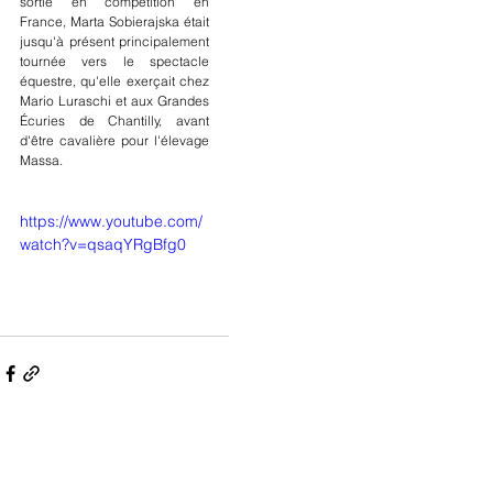
sortie en compétition en 
France, Marta Sobierajska était 
jusqu'à présent principalement 
tournée vers le spectacle 
équestre, qu'elle exerçait chez 
Mario Luraschi et aux Grandes 
Écuries de Chantilly, avant 
d'être cavalière pour l'élevage 
Massa.
https://www.youtube.com/
watch?v=qsaqYRgBfg0