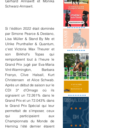
Gerhard Annawitt et Monika 
Schwarz-Annawit. 
Si l'édition 2022 était dominée 
par Simone Pearce & Destano, 
Lisa Müller & Stand By Me et 
Ulrike Prunthaller & Quantum, 
c'est Victoria Max Theurer et 
son Birkhof's Topas
qui 
remportaient tout à l'heure le 
Grand Prix jugé par Eva-Maria 
Vint-Warmington,
 Barbara 
Franyo, Clive Halsall, Kurt 
Christensen  et Alice Schwab. 
Après un début de saison sur le 
CDI 3* d'Ornago où ils 
signaient un 72.261% dans le 
Grand Prix et un 72.043% dans 
le Grand Prix Spécial qui leur 
permettait de s'imposer, ceux 
qui participaient aux 
Championnats du Monde de 
Herning l'été dernier étaient 