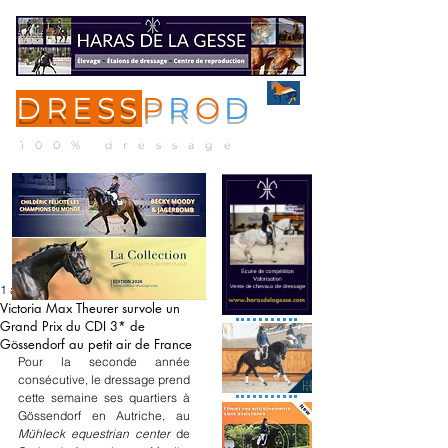
DRESS
P
R
O
D
ME
NU
100% dressage
1 avr. 2023
Victoria Max Theurer survole un
Grand Prix du CDI 3* de
Gössendorf au petit air de France
Pour la seconde année 
consécutive, le dressage prend 
cette semaine ses quartiers à 
Gössendorf en Autriche, au 
Mühleck equestrian center 
de 