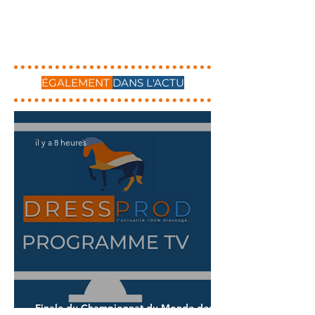
ÉGALEMENT
DANS L'ACTU
il y a 8 heures
Finale du Championnat du Monde des 6