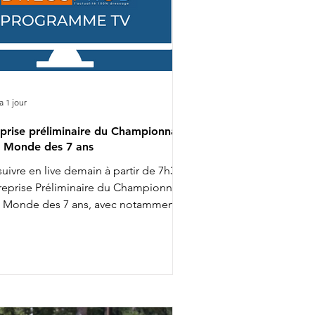
 a 1 jour
prise préliminaire du Championnat
 Monde des 7 ans
suivre en live demain à partir de 7h30 :
 reprise Préliminaire du Championnat
 Monde des 7 ans, avec notamment :
02 : Diederik van Silfhout & O'Toto
n De Wimphof 8h26 : Charlotte
alvignac Vesin & Secret Life Majishan
58 : Charlotte Dujardin & Secret Agent
h20 : Mathilde Juglaret & Finest Pearl
s Paluds 11h28 : Dinja van Liere & Red