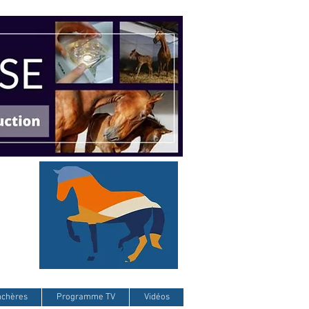
nchères
Programme TV
Vidéos