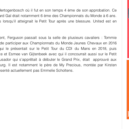
s'Hertogenbosch où il fut en son temps 4 ème de son approbation. Ce 
ward Gal était notamment 6 ème des Championnats du Monde à 6 ans. 
lorsqu'il atteignait le Petit Tour après une blessure. United est en 
nt, Ferguson passait sous la selle de plusieurs cavaliers : Tommie 
ait de participer aux Championnats du Monde Jeunes Chevaux en 2016 
ui le présentait sur le Petit Tour du CDI du Mans en 2018, puis 
e et Esmee van Gijtenbeek avec qui il concourrait aussi sur le Petit 
rusador qui s'apprêtait à débuter le Grand Prix, était  approuvé aux 
g. Il est notamment le père de My Precious, montée par Kirsten 
ésenté actuellement pas Emmelie Scholtens.