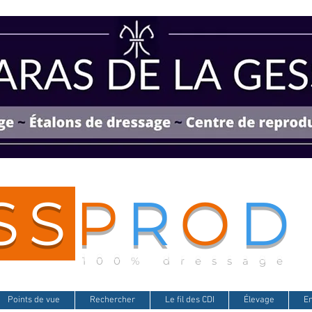
SS
P
R
O
D
100% dressage
Points de vue
Rechercher
Le fil des CDI
Élevage
E