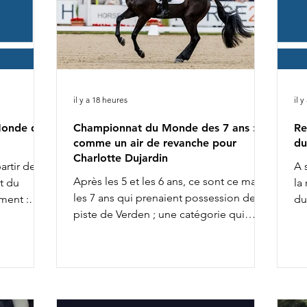
il y a 18 heures
il y
Monde des
Championnat du Monde des 7 ans :
Re
comme un air de revanche pour
du
Charlotte Dujardin
artir de
A 
Après les 5 et les 6 ans, ce sont ce matin
t du
la
les 7 ans qui prenaient possession de la
ment :
du
piste de Verden ; une catégorie qui
r 18h25 :
8h
permet souvent d'entrevoir quelques
h35 :
Va
futures vedettes de la discipline. Citons,
 Betina
Ch
entre autres, l'incontournable
départ
9h
Glamourdale. 41 couples s'affrontaient.
11
Bien qu'elle ait fait partie des pré-
de