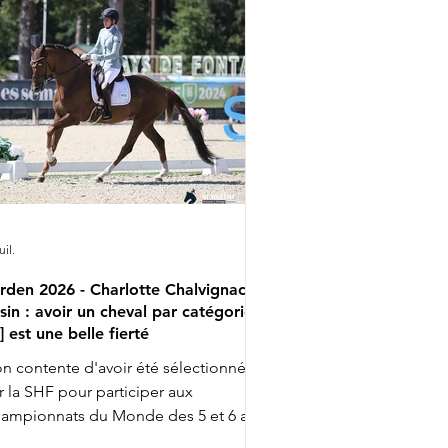
per 13h14 : Jeanna Hogberg &
verucci HT 13h22 : Leonie Richter &
amdale WP Liste de départ complète
uil.
rden 2026 - Charlotte Chalvignac
sin : avoir un cheval par catégorie
..] est une belle fierté
n contente d'avoir été sélectionnée
r la SHF pour participer aux
ampionnats du Monde des 5 et 6 ans
ec Fashion Breaker Majishan et Furstin