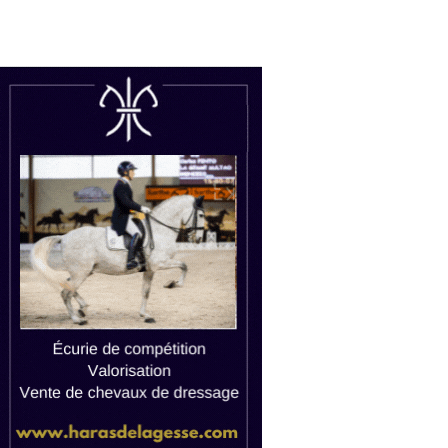
uctions
Watch live