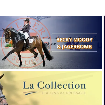
Search
Show reports
Breeding
A
Points of view