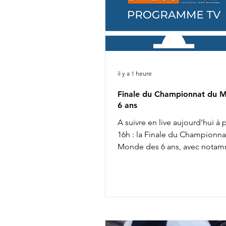
il y a 1 heure
Finale du Championnat du 
6 ans
A suivre en live aujourd'hui à p
16h : la Finale du Championna
Monde des 6 ans, avec notam
18h15 : Isabell Werth & V Powe
Linda Weiß & Viva Diamond 18
Merita Hagren & Dizzy 18h45 :
Jaeger & Faustino G Liste de 
complète ICI Live ICI