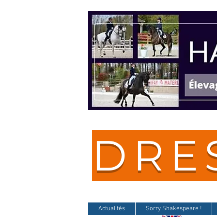
DRE
Actualités
Sorry Shakespeare !