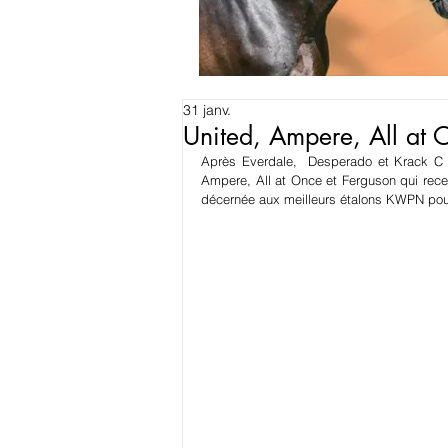
31 janv.
United, Ampere, All at 
Après Everdale,  Desperado et Krack C e
Ampere, All at Once et Ferguson qui receva
décernée aux meilleurs étalons KWPN pour 