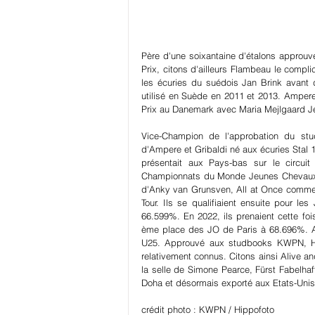
Père d'une soixantaine d'étalons approuv
Prix, citons d'ailleurs Flambeau le compl
les écuries du suédois Jan Brink avant de
utilisé en Suède en 2011 et 2013. Ampere 
Prix au Danemark avec Maria Mejlgaard Je
Vice-Champion de l'approbation du stu
d'Ampere et Gribaldi né aux écuries Stal 
présentait aux Pays-bas sur le circuit
Championnats du Monde Jeunes Chevaux. 
d'Anky van Grunsven, All at Once commenç
Tour. Ils se qualifiaient ensuite pour 
66.599%. En 2022, ils prenaient cette fo
ème place des JO de Paris à 68.696%. Al
U25. Approuvé aux studbooks KWPN, Han
relativement connus. Citons ainsi Alive an
la selle de Simone Pearce, Fürst Fabelhaf
Doha et désormais exporté aux Etats-Unis
crédit photo : KWPN / Hippofoto