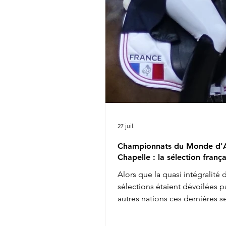
27 juil.
Championnats du Monde d'A
Chapelle : la sélection frança
Alors que la quasi intégralité 
sélections étaient dévoilées pa
autres nations ces dernières 
les engagements définitifs s'
soir à minuit auprès de la FEI, 