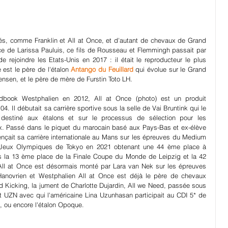
és, comme Franklin et All at Once, et d'autant de chevaux de Grand 
ice de Larissa Pauluis, ce fils de Rousseau et Flemmingh passait par 
 rejoindre les Etats-Unis en 2017 : il était le reproducteur le plus 
est le père de l'étalon 
Antango du Feuillard
 qui évolue sur le Grand 
nsen, et le père de mère de Furstin Toto LH.
dbook Westphalien en 2012, All at Once (photo) est un produit 
104.
Il débutait sa carrière sportive sous la selle de Vai Bruntink qui le 
 destiné aux étalons et sur le processus de sélection pour les 
Passé dans le piquet du marocain basé aux Pays-Bas et ex-élève 
ait sa carrière internationale au Mans sur les épreuves du Medium 
les Jeux Olympiques de Tokyo en 2021 obtenant une 44 ème place à 
is la 13 ème place de la Finale Coupe du Monde de Leipzig et la 42 
l at Once est désormais monté par Lara van Nek sur les épreuves 
ovrien et Westphalien All at Once est déjà le père de chevaux 
d Kicking, la jument de Charlotte Dujardin, All we Need, passée sous 
t UZN avec qui l'américaine Lina Uzunhasan participait au CDI 5* de 
, ou encore l'étalon Opoque.