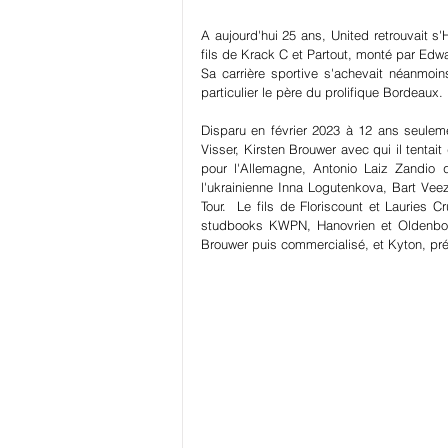
A aujourd'hui 25 ans, United retrouvait 
fils de Krack C et Partout, monté par Ed
Sa carrière sportive s'achevait néanmoins 
particulier le père du prolifique Bordeaux.
Disparu en février 2023 à 12 ans seuleme
Visser, Kirsten Brouwer avec qui il tent
pour l'Allemagne, Antonio Laiz Zandio q
l'ukrainienne Inna Logutenkova, Bart Veez
Tour.  Le fils de Floriscount et Lauries C
studbooks KWPN, Hanovrien et Oldenbour
Brouwer puis commercialisé, et Kyton, pr