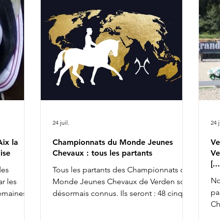
sélectionnés britanniques pour les
Vi
Championnats du Monde d'Aix la
Se
Chapelle avec Braveheart, Charlotte
Gl
Dujardin ne retrouvera pas cette année
ICI
l'équipe anglaise chez les senio
24 juil.
24 j
ix la
Championnats du Monde Jeunes
Ve
ise
Chevaux : tous les partants
Ve
[.
des
Tous les partants des Championnats du
No
r les
Monde Jeunes Chevaux de Verden sont
pa
semaines,
désormais connus. Ils seront : 48 cinq
Ch
achèvant ce
ans, 45 six ans et 43 sept ans : 5 ans 6 ans
av
la FFE
7 ans