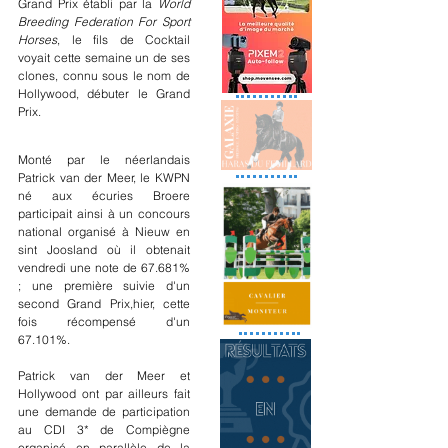
Grand Prix établi par la 
World 
Breeding Federation For Sport 
Horses
, le fils de Cocktail 
voyait cette semaine un de ses 
clones, connu sous le nom de 
Hollywood, débuter le Grand 
Prix. 
Monté par le néerlandais 
Patrick van der Meer, le KWPN 
né aux écuries Broere 
participait ainsi à un concours 
national organisé à Nieuw en 
sint Joosland où il obtenait 
vendredi une note de 67.681% 
; une première suivie d'un 
second Grand Prix,hier, cette 
fois récompensé d'un 
67.101%.
Patrick van der Meer et 
Hollywood ont par ailleurs fait 
une demande de participation 
au CDI 3* de Compiègne 
organisé en parallèle de la 