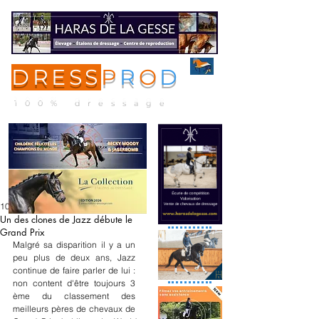
DRESS
P
R
O
D
ME
NU
100% dressage
10 avr. 2022
Un des clones de Jazz débute le
Grand Prix
Malgré sa disparition il y a un 
peu plus de deux ans, Jazz 
continue de faire parler de lui : 
non content d'être toujours 3 
ème du classement des 
meilleurs pères de chevaux de 