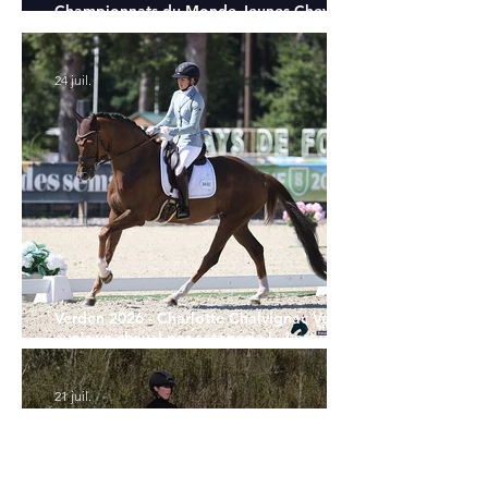
Championnats du Monde Jeunes Chevaux
: tous les partants
24 juil.
Verden 2026 - Charlotte Chalvignac Vesin :
avoir un cheval par catégorie [...] est une
belle fierté
21 juil.