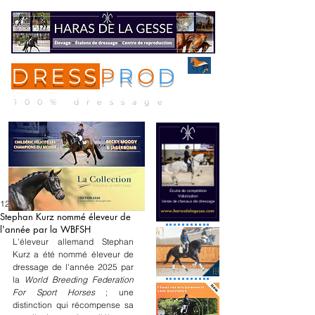
DRESS
P
R
O
D
ME
NU
100% dressage
12 oct. 2025
Stephan Kurz nommé éleveur de
l'année par la WBFSH
L'éleveur allemand Stephan 
Kurz a été nommé éleveur de 
dressage de l'année 2025 par 
la 
World Breeding Federation 
For Sport Horses
 ; une 
distinction qui récompense sa 