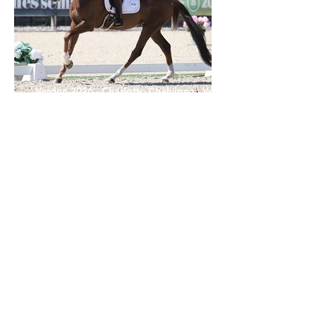
Verden 2026 - Charlotte Chalvignac Vesin :
avoir un cheval par catégorie [...] est une
belle fierté
21 juil.
Championnats du Monde Jeunes Chevaux