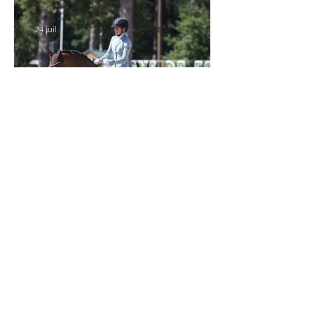
24 juil.
Verden 2026 - Charlotte Chalvignac Vesin :
avoir un cheval par catégorie [...] est une
belle fierté
21 juil.