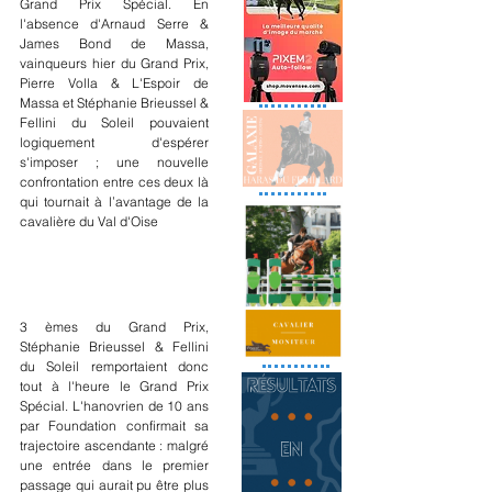
Grand Prix Spécial. En 
l'absence d'Arnaud Serre & 
James Bond de Massa, 
vainqueurs hier du Grand Prix, 
Pierre Volla & L'Espoir de 
Massa et Stéphanie Brieussel & 
Fellini du Soleil pouvaient 
logiquement d'espérer 
s'imposer ; une nouvelle 
confrontation entre ces deux là 
qui tournait à l’avantage de la 
cavalière du Val d'Oise
3 èmes du Grand Prix, 
Stéphanie Brieussel & Fellini 
du Soleil remportaient donc 
tout à l'heure le Grand Prix 
Spécial. L'hanovrien de 10 ans 
par Foundation confirmait sa 
trajectoire ascendante : malgré 
une entrée dans le premier 
passage qui aurait pu être plus 