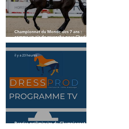
Championnat du Monde des 7 ans :
comme un air de revanche pour Charlotte
Dujardin
il y a 23 heures
Reprise préliminaire du Championnat du
Monde des 7 ans