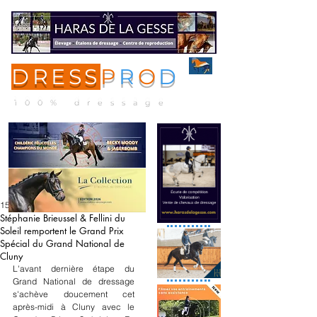
DRESS
P
R
O
D
ME
NU
100% dressage
15 sept. 2024
Stéphanie Brieussel & Fellini du
Soleil remportent le Grand Prix
Spécial du Grand National de
Cluny
L'avant dernière étape du 
Grand National de dressage 
s'achève doucement cet 
après-midi à Cluny avec le 