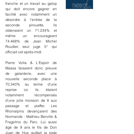
franche et un travail au galop 
qui doit encore gagner en 
facilité avec notamment un 
désordre à l'entrée de la 
seconde pirouette, ils 
obtenaient un 71.234% et 
même un encourageant 
74.468% de Jean Michel 
Roudier, seul juge 5* qui 
officiait cet après-midi.
Pierre Volla & L'Espoir de 
Massa faisaient donc preuve 
de galanterie, avec une 
nouvelle seconde place à 
70.340% au terme d'une 
reprise où ils étaient 
notamment récompensés 
d'une jolie moisson de 8 aux 
passage et piaffer. Les 
Rhonalpins devançaient des 
Normands : Mathieu Berville & 
Fragolino du Parc. Lui aussi 
âgé de 9 ans le fils de Don 
Juan de Hus quittait la piste 