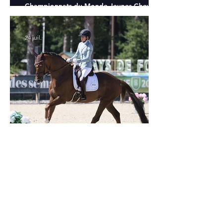
Championnats du Monde Jeunes Chevaux
: tous les partants
24 juil.
Verden 2026 - Charlotte Chalvignac Vesin :
avoir un cheval par catégorie [...] est une
belle fierté
21 juil.