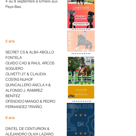
4 au 8 septembre à Ermelo aux 
Pays-Bas.
5 ans
SECRET CS & ALBA ABOLLO 
FONTELA
OLVIDO CAD & RAUL ARCOS 
SOGUERO
OLIVETTI 27 & CLAUDIA 
COSTAS NIJHOF
QUINCALLERO ANCLA II & 
ALFONSO J. RAMIREZ 
BENÍTEZ
OFENDIDO MANGO & PEDRO 
FERNANDEZ TRIVIÑO
6 ans
DINTEL DE CENTURION & 
ALEJANDRO OLIVA LAZARO