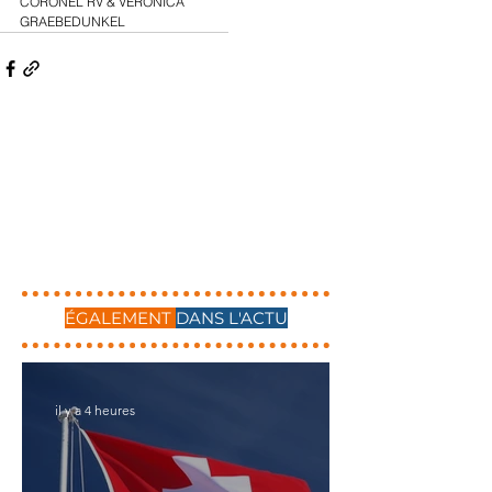
CORONEL RV & VERONICA 
GRAEBEDUNKEL
ÉGALEMENT
DANS L'ACTU
il y a 4 heures