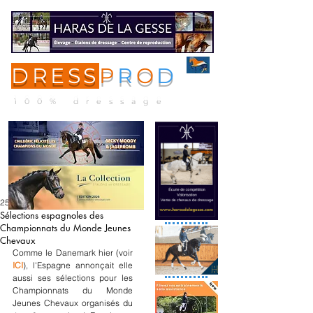
DRESS
P
R
O
D
ME
NU
100% dressage
25 juil. 2024
Sélections espagnoles des
Championnats du Monde Jeunes
Chevaux
Comme le Danemark hier (voir 
ICI
), l'Espagne annonçait elle 
aussi ses sélections pour les 
Championnats du Monde 
Jeunes Chevaux organisés du 