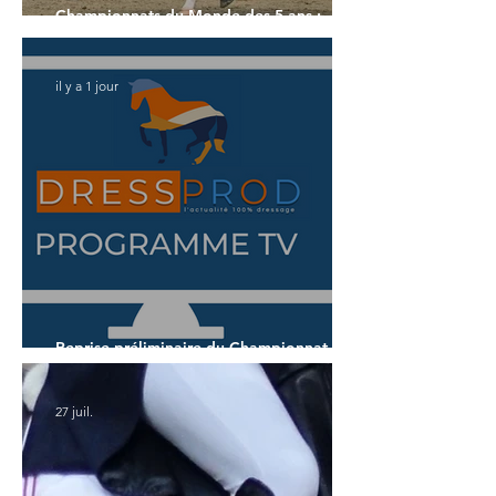
Championnats du Monde des 5 ans :
l'Allemagne et l'Hanovrien à domicile
il y a 1 jour
Reprise préliminaire du Championnat du
Monde des 5 ans
27 juil.