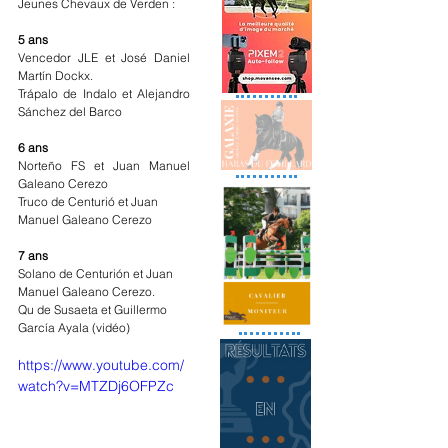
Jeunes Chevaux de Verden :
5 ans
Vencedor JLE et José Daniel 
Martín Dockx.
Trápalo de Indalo et Alejandro 
Sánchez del Barco
6 ans
Norteño FS et Juan Manuel 
Galeano Cerezo
Truco de Centurió et Juan 
Manuel Galeano Cerezo
7 ans
Solano de Centurión et Juan 
Manuel Galeano Cerezo.
Qu de Susaeta et Guillermo 
García Ayala (vidéo)
https://www.youtube.com/
watch?v=MTZDj6OFPZc