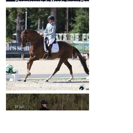
Championnats du Monde Jeunes Chevaux
: tous les partants
24 juil.
Verden 2026 - Charlotte Chalvignac Vesin :
avoir un cheval par catégorie [...] est une
belle fierté
21 juil.