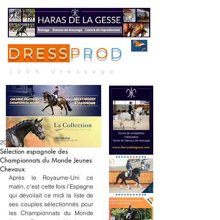
DRESS
P
R
O
D
ME
NU
100% dressage
20 oct. 2020
Sélection espagnole des
Championnats du Monde Jeunes
Chevaux
Après le Royaume-Uni ce 
matin, c'est cette fois l'Espagne 
qui dévoilait ce midi la liste de 
ses couples sélectionnés pour 
les Championnats du Monde 