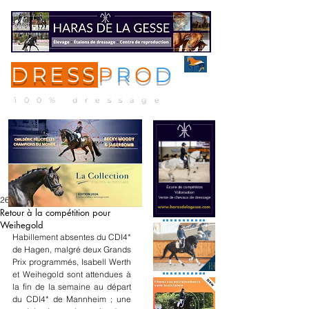
DRESS
P
R
O
D
ME
NU
100% dressage
26 avr. 2021
Retour à la compétition pour
Weihegold
Habillement absentes du CDI4* 
de Hagen, malgré deux Grands 
Prix programmés, Isabell Werth 
et Weihegold sont attendues à 
la fin de la semaine au départ 
du CDI4* de Mannheim ; une 