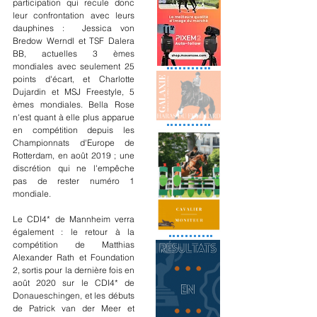
participation qui recule donc 
leur confrontation avec leurs 
dauphines :  Jessica von 
Bredow Werndl et TSF Dalera 
BB, actuelles 3 èmes 
mondiales avec seulement 25 
points d'écart, et Charlotte 
Dujardin et MSJ Freestyle, 5 
èmes mondiales. Bella Rose 
n'est quant à elle plus apparue 
en compétition depuis les 
Championnats d'Europe de 
Rotterdam, en août 2019 ; une 
discrétion qui ne l'empêche 
pas de rester numéro 1 
mondiale.
Le CDI4* de Mannheim verra 
également : le retour à la 
compétition de Matthias 
Alexander Rath et Foundation 
2, sortis pour la dernière fois en 
août 2020 sur le CDI4* de 
Donaueschingen, et les débuts 
de Patrick van der Meer et 