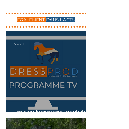
ÉGALEMENT
DANS L'ACTU
9 août
Finale du Championnat du Monde des 7
ans