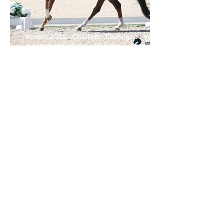
Verden 2026 - Charlotte Chalvignac Vesin :
avoir un cheval par catégorie [...] est une
belle fierté
21 juil.
Championnats du Monde Jeunes Chevaux
: la sélection française
11 juil.