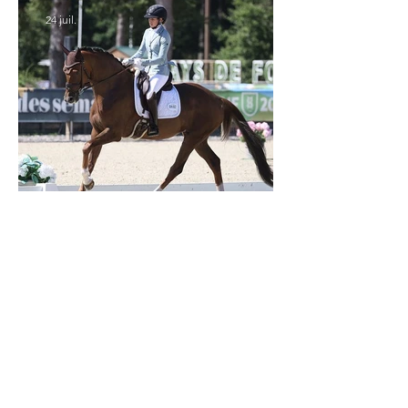
24 juil.
Verden 2026 - Charlotte Chalvignac Vesin :
avoir un cheval par catégorie [...] est une
belle fierté
21 juil.