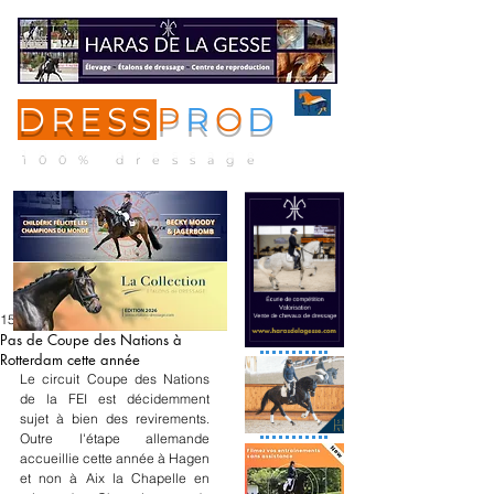
DRESS
P
R
O
D
ME
NU
100% dressage
15 janv.
Pas de Coupe des Nations à
Rotterdam cette année
Le circuit Coupe des Nations 
de la FEI est décidemment 
sujet à bien des revirements. 
Outre l'étape allemande 
accueillie cette année à Hagen 
et non à Aix la Chapelle en 