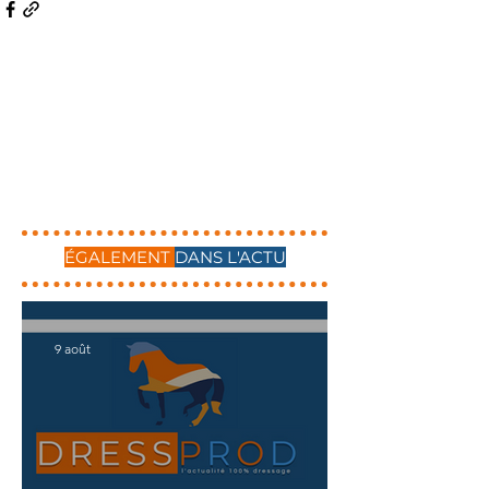
ÉGALEMENT
DANS L'ACTU
9 août