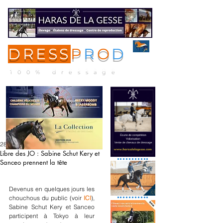
DRESS
P
R
O
D
ME
NU
100% dressage
28 juil. 2021
Libre des JO : Sabine Schut Kery et
Sanceo prennent la tête
Devenus en quelques jours les 
chouchous du public (voir 
ICI
), 
Sabine Schut Kery et Sanceo 
participent à Tokyo à leur 