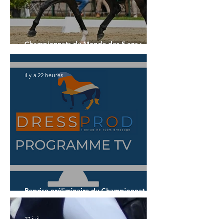
Championnats du Monde des 5 ans :
l'Allemagne et l'Hanovrien à domicile
il y a 22 heures
Reprise préliminaire du Championnat du
Monde des 5 ans
27 juil.