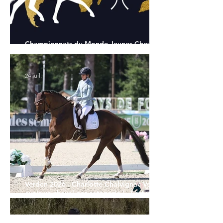
Championnats du Monde Jeunes Chevaux
: tous les partants
24 juil.
Verden 2026 - Charlotte Chalvignac Vesin :
avoir un cheval par catégorie [...] est une
belle fierté
21 juil.