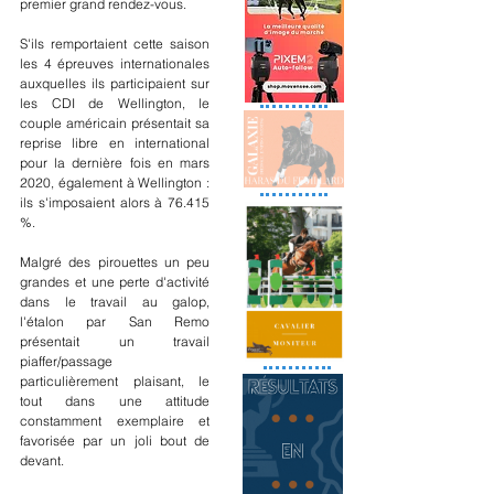
premier grand rendez-vous. 
S'ils remportaient cette saison 
les 4 épreuves internationales 
auxquelles ils participaient sur 
les CDI de Wellington, le 
couple américain présentait sa 
reprise libre en international 
pour la dernière fois en mars 
2020, également à Wellington : 
ils s'imposaient alors à 76.415 
%. 
Malgré des pirouettes un peu 
grandes et une perte d'activité 
dans le travail au galop, 
l'étalon par San Remo 
présentait un travail 
piaffer/passage 
particulièrement plaisant, le 
tout dans une attitude 
constamment exemplaire et 
favorisée par un joli bout de 
devant.