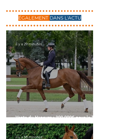
ÉGALEMENT
DANS L'ACTU
il y a 29 minutes
Vente du Hanovre : 300.000€ pour le Top
Price
il y a 58 minutes