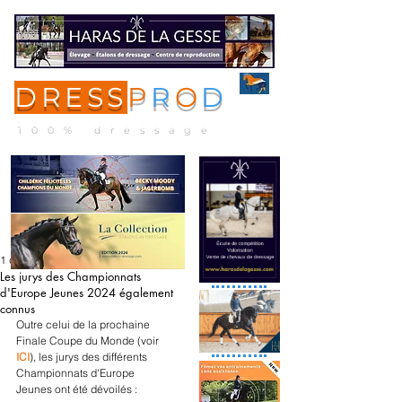
DRESS
P
R
O
D
ME
NU
100% dressage
1 déc. 2023
Les jurys des Championnats
d'Europe Jeunes 2024 également
connus
Outre celui de la prochaine 
Finale Coupe du Monde (voir 
ICI
), les jurys des différents 
Championnats d'Europe 
Jeunes ont été dévoilés :