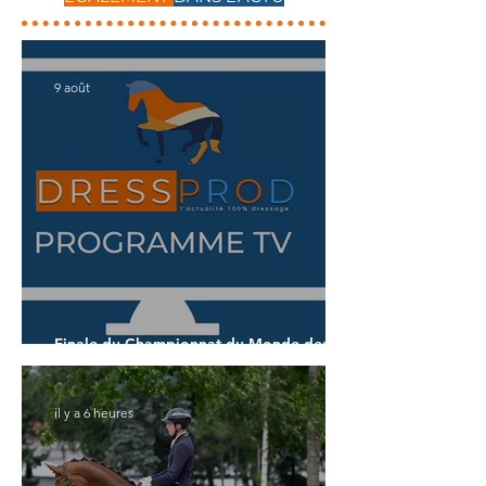
9 août
Finale du Championnat du Monde des 7
ans
il y a 6 heures