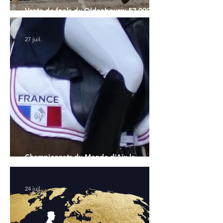
Vente de foals du Oldenbourg: 57.000€
pour le Top Price
27 juil.
Championnats du Monde d'Aix la
Chapelle : la sélection française
24 juil.