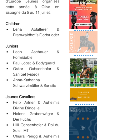
d'Europe Jeunes organisés 
cette année à Oliva en 
Espagne du 5 au 11 juillet.
Children 
Lena Abfalterer & 
Pramwaldhof´s Fjodor oder  
Juniors
Leon Aschauer & 
Formidable
Paul Jöbstl & Bodyguard 
Oskar Ochsenhofer & 
Sanibel (vidéo)
Anna-Katharina 
Schwarzlmüller & Sansita 
Jeunes Cavaliers
Felix Artner & Auheim's 
Divine Etincelle 
Helene Grabenwöger & 
Der Fuchs 
Lilli Ochsenhofer & Roi du 
Soleil MT 
Chiara Pengg & Auheim's 