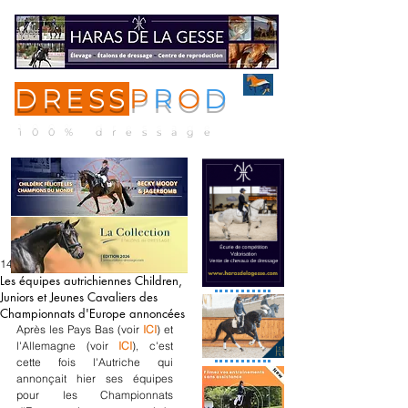
DRESS
P
R
O
D
ME
NU
100% dressage
14 juin 2021
Les équipes autrichiennes Children,
Juniors et Jeunes Cavaliers des
Championnats d'Europe annoncées
Après les Pays Bas (voir 
ICI
) et 
l'Allemagne (voir 
ICI
), c'est 
cette fois l'Autriche qui 
annonçait hier ses équipes 
pour les Championnats 