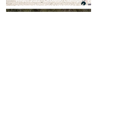
Verden 2026 - Charlotte Chalvignac Vesin :
avoir un cheval par catégorie [...] est une
belle fierté
21 juil.
Championnats du Monde Jeunes Chevaux
: la sélection française
11 juil.