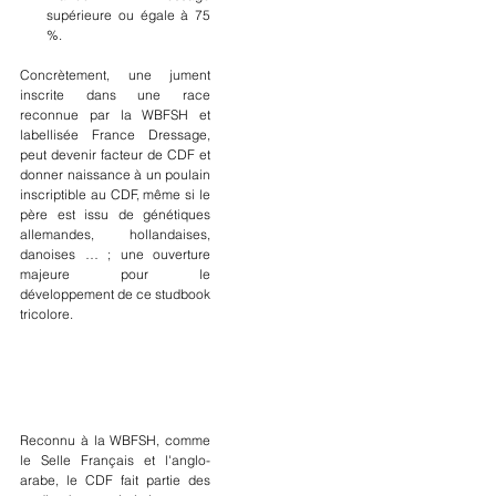
supérieure ou égale à 75 
%.
Concrètement, une jument 
inscrite dans une race 
reconnue par la WBFSH et 
labellisée France Dressage, 
peut devenir facteur de CDF et 
donner naissance à un poulain 
inscriptible au CDF, même si le 
père est issu de génétiques 
allemandes, hollandaises, 
danoises … ; une ouverture 
majeure pour le 
développement de ce studbook 
tricolore.
Reconnu à la WBFSH, comme 
le Selle Français et l'anglo-
arabe, le CDF fait partie des 