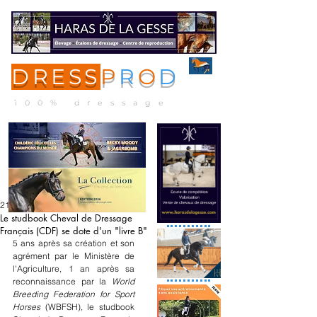
DRESS
P
R
O
D
ME
NU
100% dressage
21 juil. 2025
Le studbook Cheval de Dressage
Français (CDF) se dote d'un "livre B"
5 ans après sa création et son 
agrément par le Ministère de 
l'Agriculture, 1 an après sa 
reconnaissance par la 
World 
Breeding Federation for Sport 
Horses
 (WBFSH), le studbook 