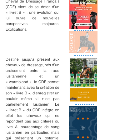
Cheval de Dressage Français 
(CDF) vient de se doter d'un 
« livret B » ; une évolution qui 
lui ouvre de nouvelles 
perspectives majeures. 
Explications.
Destiné jusqu'à présent aux 
chevaux de dressage, nés d’un 
croisement entre la race 
lusitanienne et un 
« warmblood », le CDF permet 
maintenant, avec la création de 
son « livre B », d'enregistrer un 
poulain même s'il n'est pas 
partiellement lusitanien. Le 
« livret B » du CDF intègre en 
effet les chevaux qui ne 
répondent pas aux critères du 
livre A, pourcentage de sang 
lusitanien en particulier, mais 
qui présentent un potentiel 