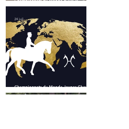
Championnats du Monde d'Aix la
Chapelle : la sélection française
24 juil.
Championnats du Monde Jeunes Chevaux
: tous les partants
24 juil.