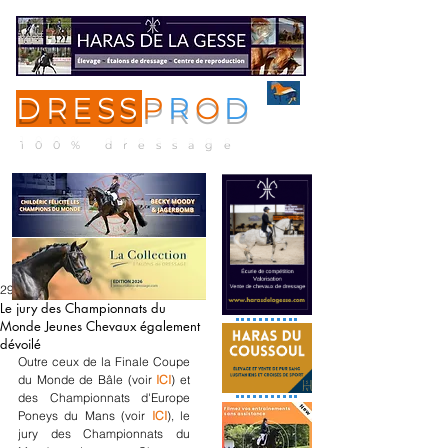
DRESS
P
R
O
D
ME
NU
100% dressage
29 janv. 2025
Le jury des Championnats du
Monde Jeunes Chevaux également
dévoilé
Outre ceux de la Finale Coupe 
du Monde de Bâle (voir 
ICI
) et 
des Championnats d'Europe 
Poneys du Mans (voir 
ICI
), le 
jury des Championnats du 