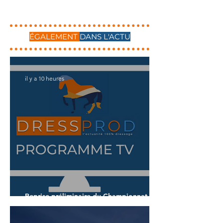
ÉGALEMENT
DANS L'ACTU
il y a 10 heures
Reprise préliminaire du Championnat du
Monde des 7 ans