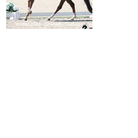
Verden 2026 - Charlotte Chalvignac Vesin :
avoir un cheval par catégorie [...] est une
belle fierté
21 juil.
Championnats du Monde Jeunes Chevaux
: la sélection française