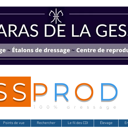
SS
P
R
O
D
100% dressage
Points de vue
Rechercher
Le fil des CDI
Élevage
E