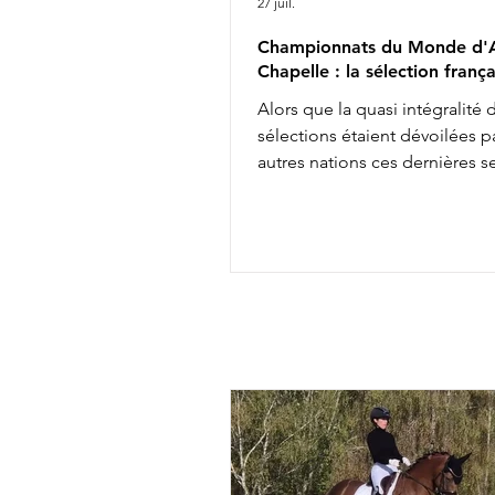
27 juil.
Championnats du Monde d'A
Chapelle : la sélection frança
Alors que la quasi intégralité 
sélections étaient dévoilées pa
autres nations ces dernières 
les engagements définitifs s'
soir à minuit auprès de la FEI, 
annonçait aujourd'hui la comp
de l'équipe de France des
Championnats du Monde d'Ai
Chapelle : Alexandre Ayache 
Olivia Pauline Basquin & Serto
Rima Bertrand Liegard & Ginge
Roussel & Bel Amour Jean Mo
commentait : " Nous sommes 
présenter une é