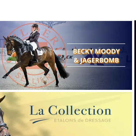
Search
Show reports
Breeding
A
Points of view