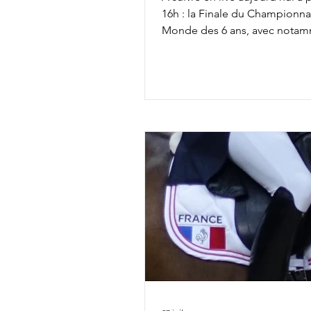
16h : la Finale du Championna
Monde des 6 ans, avec notam
18h15 : Isabell Werth & V Powe
Linda Weiß & Viva Diamond 18
Merita Hagren & Dizzy 18h45 :
Jaeger & Faustino G Liste de 
complète ICI Live ICI