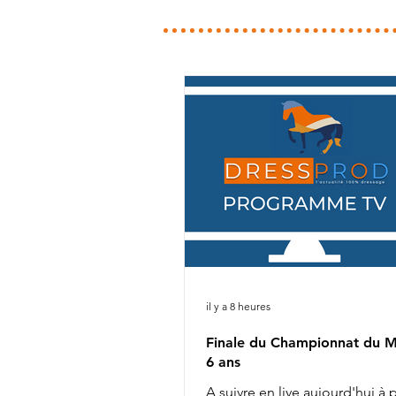
il y a 8 heures
Finale du Championnat du 
6 ans
A suivre en live aujourd'hui à p