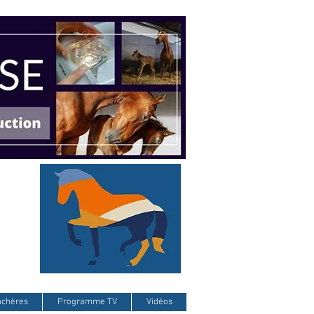
nchères
Programme TV
Vidéos