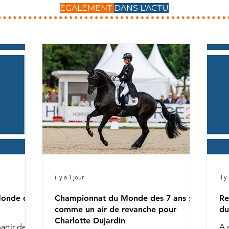
ÉGALEMENT
DANS L'ACTU
il y a 1 jour
il y
Monde des
Championnat du Monde des 7 ans :
Re
comme un air de revanche pour
du
Charlotte Dujardin
artir de
A 