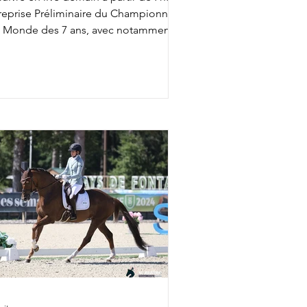
 reprise Préliminaire du Championnat
 Monde des 7 ans, avec notamment :
02 : Diederik van Silfhout & O'Toto
n De Wimphof 8h26 : Charlotte
alvignac Vesin & Secret Life Majishan
58 : Charlotte Dujardin & Secret Agent
h20 : Mathilde Juglaret & Finest Pearl
s Paluds 11h28 : Dinja van Liere & Red
per 13h14 : Jeanna Hogberg &
verucci HT 13h22 : Leonie Richter &
amdale WP Liste de départ complète