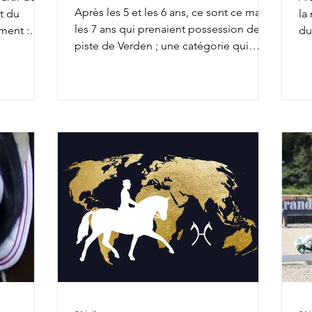
Après les 5 et les 6 ans, ce sont ce matin
t du
la
les 7 ans qui prenaient possession de la
ment :
du
piste de Verden ; une catégorie qui
r 18h25 :
8h
permet souvent d'entrevoir quelques
h35 :
Va
futures vedettes de la discipline. Citons,
 Betina
Ch
entre autres, l'incontournable
départ
9h
Glamourdale. 41 couples s'affrontaient.
11
Bien qu'elle ait fait partie des pré-
de
sélectionnés britanniques pour les
Vi
Championnats du Monde d'Aix la
Se
Chapelle avec Braveheart, Charlotte
Gl
Dujardin ne retrouvera pas cette année
ICI
l'équipe anglaise chez les senio