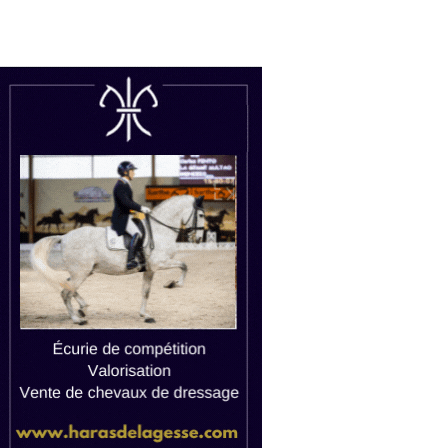
uctions
Watch live