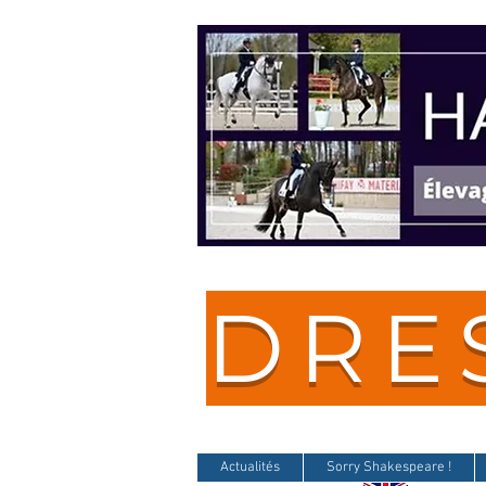
DRE
Actualités
Sorry Shakespeare !