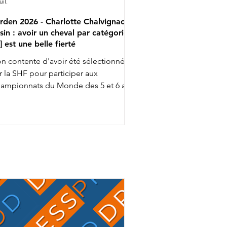
uil.
rden 2026 - Charlotte Chalvignac
sin : avoir un cheval par catégorie
..] est une belle fierté
n contente d'avoir été sélectionnée
r la SHF pour participer aux
ampionnats du Monde des 5 et 6 ans
ec Fashion Breaker Majishan et Furstin
to LH, Charlotte Chalvignac Vesin fait
up triple … puisqu'elle a aussi gagné
n ticket pour l’événement chez les 7
s en étant sélectionnée par la FFE
ec son Secret Life Majishan. C'est le
mion bien rempli que Charlotte
alvignac et Jean Vesin prendront
ns quelques jours la route de
Allemagne avec 1 cheval par catégo