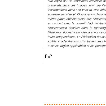
être équin est un fondement essentiel d
présentés dans les images sont, de l’av
incompatibles avec ses valeurs, son éthi
équestre danoise et l’Association danoise
même grave opinion quant aux circonstan
en contact avec le conseil d’administrat
circonstances décrites dans le reportag
Fédération équestre danoise a annoncé qu’ell
toute indépendance. La Fédération équestre
affiliés à la fédération qu'ils traitent le
avec les règles applicables et les princi