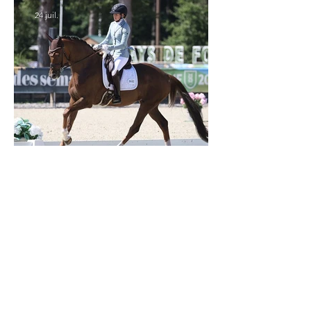
24 juil.
Verden 2026 - Charlotte Chalvignac Vesin :
avoir un cheval par catégorie [...] est une
belle fierté
21 juil.