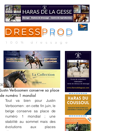
DRESS
P
R
O
D
ME
NU
100% dressage
30 juin
Justin Verboomen conserve sa place
de numéro 1 mondial
Tout va bien pour Justin 
Verboomen : en cette fin juin, le 
belge conserve sa place de 
numéro 1 mondial ; une 
stabilité au sommet mais des 
évolutions aux places 