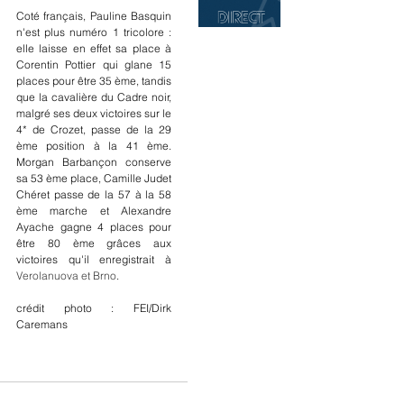
Coté français, Pauline Basquin 
n'est plus numéro 1 tricolore : 
elle laisse en effet sa place à 
Corentin Pottier qui glane 15 
places pour être 35 ème, tandis 
que la cavalière du Cadre noir, 
malgré ses deux victoires sur le 
4* de Crozet, passe de la 29 
ème position à la 41 ème. 
Morgan Barbançon conserve 
sa 53 ème place, Camille Judet 
Chéret passe de la 57 à la 58 
ème marche et Alexandre 
Ayache gagne 4 places pour 
être 80 ème grâces aux 
victoires qu'il enregistrait à 
Verolanuova et Brno
.
crédit photo : FEI/Dirk 
Caremans