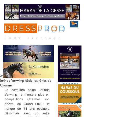
DRESS
P
R
O
D
ME
NU
100% dressage
24 janv.
Jorinde Verwimp cède les rênes de
Charmer
La cavalière belge Jorinde 
Verwimp ne montera plus en 
compétitions Charmer son 
cheval de Grand Prix : le 
hongre de 14 ans évoluera 
désormais avec un autre 