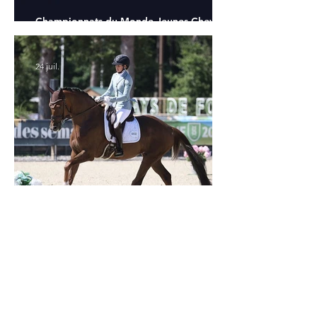
Championnats du Monde Jeunes Chevaux
: tous les partants
24 juil.
Verden 2026 - Charlotte Chalvignac Vesin :
avoir un cheval par catégorie [...] est une
belle fierté
21 juil.